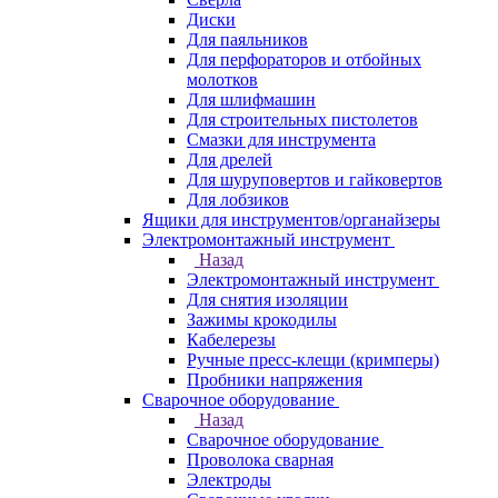
Диски
Для паяльников
Для перфораторов и отбойных
молотков
Для шлифмашин
Для строительных пистолетов
Смазки для инструмента
Для дрелей
Для шуруповертов и гайковертов
Для лобзиков
Ящики для инструментов/органайзеры
Электромонтажный инструмент
Назад
Электромонтажный инструмент
Для снятия изоляции
Зажимы крокодилы
Кабелерезы
Ручные пресс-клещи (кримперы)
Пробники напряжения
Сварочное оборудование
Назад
Сварочное оборудование
Проволока сварная
Электроды