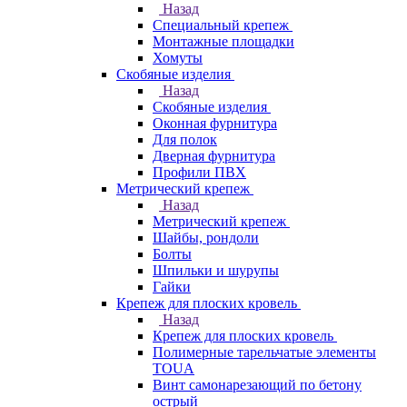
Назад
Специальный крепеж
Монтажные площадки
Хомуты
Скобяные изделия
Назад
Скобяные изделия
Оконная фурнитура
Для полок
Дверная фурнитура
Профили ПВХ
Метрический крепеж
Назад
Метрический крепеж
Шайбы, рондоли
Болты
Шпильки и шурупы
Гайки
Крепеж для плоских кровель
Назад
Крепеж для плоских кровель
Полимерные тарельчатые элементы
TOUA
Винт самонарезающий по бетону
острый