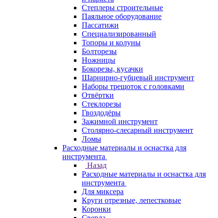
Степлеры строительные
Паяльное оборудование
Пассатижи
Специализированный
Топоры и колуны
Болторезы
Ножницы
Бокорезы, кусачки
Шарнирно-губцевый инструмент
Наборы трещоток с головками
Отвёртки
Стеклорезы
Гвоздодёры
Зажимной инструмент
Столярно-слесарный инструмент
Ломы
Расходные материалы и оснастка для
инструмента
Назад
Расходные материалы и оснастка для
инструмента
Для миксера
Круги отрезные, лепестковые
Коронки
Сверла