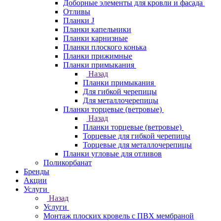
Доборные элементы для кровли и фасада
Отливы
Планки J
Планки капельники
Планки карнизные
Планки плоского конька
Планки прижимные
Планки примыкания
Назад
Планки примыкания
Для гибкой черепицы
Для металлочерепицы
Планки торцевые (ветровые)
Назад
Планки торцевые (ветровые)
Торцевые для гибкой черепицы
Торцевые для металлочерепицы
Планки угловые для отливов
Поликорбанат
Бренды
Акции
Услуги
Назад
Услуги
Монтаж плоских кровель с ПВХ мембраной