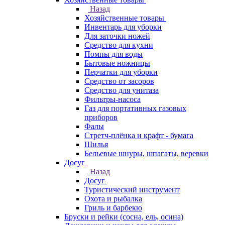
Назад
Хозяйственные товары
Инвентарь для уборки
Для заточки ножей
Средство для кухни
Помпы для воды
Бытовые ножницы
Перчатки для уборки
Средство от засоров
Средство для унитаза
Фильтры-насоса
Газ для портативных газовых
приборов
Фалы
Стретч-плёнка и крафт - бумага
Шилья
Бельевые шнуры, шпагаты, веревки
Досуг
Назад
Досуг
Туристический инструмент
Охота и рыбалка
Гриль и барбекю
Бруски и рейки (сосна, ель, осина)