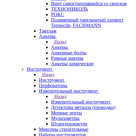
Винт самостопорящийся со сверлом
ТЕХНОНИКОЛЬ
РОКС
Полимерный тарельчатый элемент
Termoclip, FACHMANN
Такелаж
Анкеры
Назад
Анкеры
Анкерные болты
Рамные анкеры
Анкеры химические
Инструмент
Назад
Инструмент
Перфораторы
Измерительный инструмент
Назад
Измерительный инструмент
Детекторы металла (проводки)
Мерные ленты
Мультиметры
Штангенциркули
Миксеры строительные
Наборы инструментов