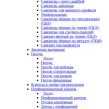
Саморезы с пресс-шайбой
Саморезы заборные
Саморезы для оконного профиля
Универсальные
Саморезы чёрные по гипсоволокну
(ГВЛ)
Саморезы чёрные по дереву (ГКД)
Саморезы для сэндвич-панелей
Саморез жёлтый по дереву (ГКЛ)
Саморезы чёрные по металлу (ГКМ)
Саморез для профлиста
Заклепки вытяжные
Гвозди
Назад
Гвозди
Гвозди для нейлера
Гвозди строительные
Гвозди для кровли
Гвозди финишные
Клипсы и скобы для крепления
Перфорированный крепеж
Назад
Перфорированный крепеж
Уголки крепёжные
Ленты с перфорацией