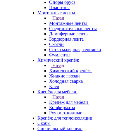
Опоры бруса
Пластины
Монтажные ленты
Назад
Монтажные ленты
Соединительные ленты
Демпферные ленты
Бордюрная лента
Скотчи
Сетка малярная, серпянка
Фумленты
Химический крепёж
Назад
Химический крепёж
Жидкие гвозди
Холодная сварка
Клеи
Крепёж для мебели
Назад
Крепёж для мебели
Конфирматы
Ручки откидные
Крепёж для теплоизоляции
Скобы
Специальный крепеж