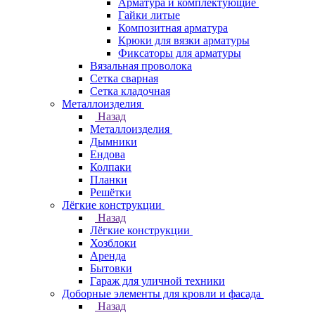
Арматура и комплектующие
Гайки литые
Композитная арматура
Крюки для вязки арматуры
Фиксаторы для арматуры
Вязальная проволока
Сетка сварная
Сетка кладочная
Металлоизделия
Назад
Металлоизделия
Дымники
Ендова
Колпаки
Планки
Решётки
Лёгкие конструкции
Назад
Лёгкие конструкции
Хозблоки
Аренда
Бытовки
Гараж для уличной техники
Доборные элементы для кровли и фасада
Назад