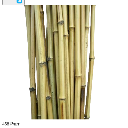
458 ₽/
шт