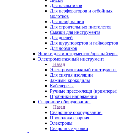
Диски
Для паяльников
Для перфораторов и отбойных
молотков
Для шлифмашин
Для строительных пистолетов
Смазки для инструмента
Для дрелей
Для шуруповертов и гайковертов
Для лобзиков
Ящики для инструментов/органайзеры
Электромонтажный инструмент
Назад
Электромонтажный инструмент
Для снятия изоляции
Зажимы крокодилы
Кабелерезы
Ручные пресс-клещи (кримперы)
Пробники напряжения
Сварочное оборудование
Назад
Сварочное оборудование
Проволока сварная
Электроды
Сварочные уголки