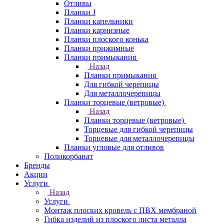
Отливы
Планки J
Планки капельники
Планки карнизные
Планки плоского конька
Планки прижимные
Планки примыкания
Назад
Планки примыкания
Для гибкой черепицы
Для металлочерепицы
Планки торцевые (ветровые)
Назад
Планки торцевые (ветровые)
Торцевые для гибкой черепицы
Торцевые для металлочерепицы
Планки угловые для отливов
Поликорбанат
Бренды
Акции
Услуги
Назад
Услуги
Монтаж плоских кровель с ПВХ мембраной
Гибка изделий из плоского листа металла