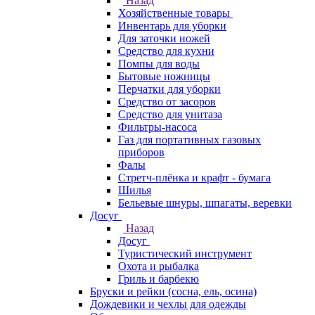
Назад
Хозяйственные товары
Инвентарь для уборки
Для заточки ножей
Средство для кухни
Помпы для воды
Бытовые ножницы
Перчатки для уборки
Средство от засоров
Средство для унитаза
Фильтры-насоса
Газ для портативных газовых
приборов
Фалы
Стретч-плёнка и крафт - бумага
Шилья
Бельевые шнуры, шпагаты, веревки
Досуг
Назад
Досуг
Туристический инструмент
Охота и рыбалка
Гриль и барбекю
Бруски и рейки (сосна, ель, осина)
Дождевики и чехлы для одежды