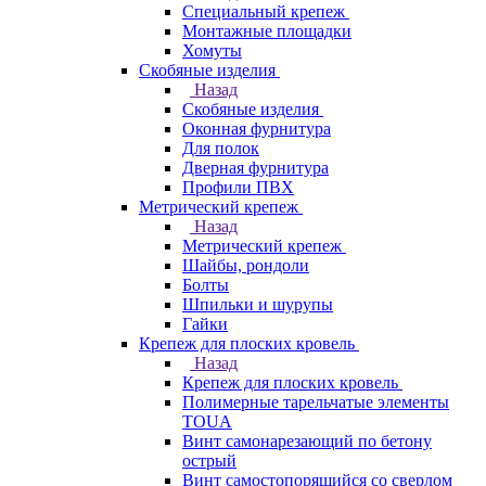
Специальный крепеж
Монтажные площадки
Хомуты
Скобяные изделия
Назад
Скобяные изделия
Оконная фурнитура
Для полок
Дверная фурнитура
Профили ПВХ
Метрический крепеж
Назад
Метрический крепеж
Шайбы, рондоли
Болты
Шпильки и шурупы
Гайки
Крепеж для плоских кровель
Назад
Крепеж для плоских кровель
Полимерные тарельчатые элементы
TOUA
Винт самонарезающий по бетону
острый
Винт самостопорящийся со сверлом