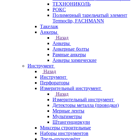
ТЕХНОНИКОЛЬ
РОКС
Полимерный тарельчатый элемент
Termoclip, FACHMANN
Такелаж
Анкеры
Назад
Анкеры
Анкерные болты
Рамные анкеры
Анкеры химические
Инструмент
Назад
Инструмент
Перфораторы
Измерительный инструмент
Назад
Измерительный инструмент
Детекторы металла (проводки)
Мерные ленты
Мультиметры
Штангенциркули
Миксеры строительные
Наборы инструментов
Дрель-шуроповёрт