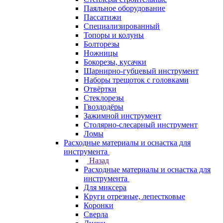
Паяльное оборудование
Пассатижи
Специализированный
Топоры и колуны
Болторезы
Ножницы
Бокорезы, кусачки
Шарнирно-губцевый инструмент
Наборы трещоток с головками
Отвёртки
Стеклорезы
Гвоздодёры
Зажимной инструмент
Столярно-слесарный инструмент
Ломы
Расходные материалы и оснастка для
инструмента
Назад
Расходные материалы и оснастка для
инструмента
Для миксера
Круги отрезные, лепестковые
Коронки
Сверла