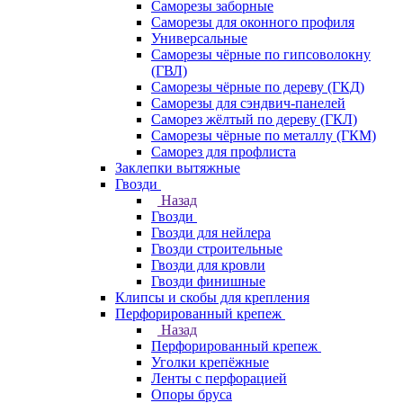
Саморезы заборные
Саморезы для оконного профиля
Универсальные
Саморезы чёрные по гипсоволокну
(ГВЛ)
Саморезы чёрные по дереву (ГКД)
Саморезы для сэндвич-панелей
Саморез жёлтый по дереву (ГКЛ)
Саморезы чёрные по металлу (ГКМ)
Саморез для профлиста
Заклепки вытяжные
Гвозди
Назад
Гвозди
Гвозди для нейлера
Гвозди строительные
Гвозди для кровли
Гвозди финишные
Клипсы и скобы для крепления
Перфорированный крепеж
Назад
Перфорированный крепеж
Уголки крепёжные
Ленты с перфорацией
Опоры бруса