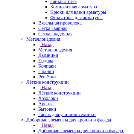
Гайки литые
Композитная арматура
Крюки для вязки арматуры
Фиксаторы для арматуры
Вязальная проволока
Сетка сварная
Сетка кладочная
Металлоизделия
Назад
Металлоизделия
Дымники
Ендова
Колпаки
Планки
Решётки
Лёгкие конструкции
Назад
Лёгкие конструкции
Хозблоки
Аренда
Бытовки
Гараж для уличной техники
Доборные элементы для кровли и фасада
Назад
Доборные элементы для кровли и фасада