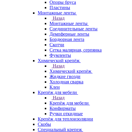
Опоры бруса
Пластины
Монтажные ленты
Назад
Монтажные ленты
Соединительные ленты
Демпферные ленты
Бордюрная лента
Скотчи
Сетка малярная, серпянка
Фумленты
Химический крепёж
Назад
Химический крепёж
Жидкие гвозди
Холодная сварка
Клеи
Крепёж для мебели
Назад
Крепёж для мебели
Конфирматы
Ручки откидные
Крепёж для теплоизоляции
Скобы
Специальный крепеж