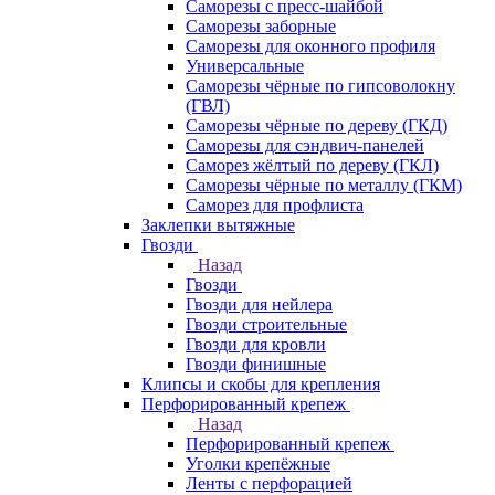
Саморезы с пресс-шайбой
Саморезы заборные
Саморезы для оконного профиля
Универсальные
Саморезы чёрные по гипсоволокну
(ГВЛ)
Саморезы чёрные по дереву (ГКД)
Саморезы для сэндвич-панелей
Саморез жёлтый по дереву (ГКЛ)
Саморезы чёрные по металлу (ГКМ)
Саморез для профлиста
Заклепки вытяжные
Гвозди
Назад
Гвозди
Гвозди для нейлера
Гвозди строительные
Гвозди для кровли
Гвозди финишные
Клипсы и скобы для крепления
Перфорированный крепеж
Назад
Перфорированный крепеж
Уголки крепёжные
Ленты с перфорацией