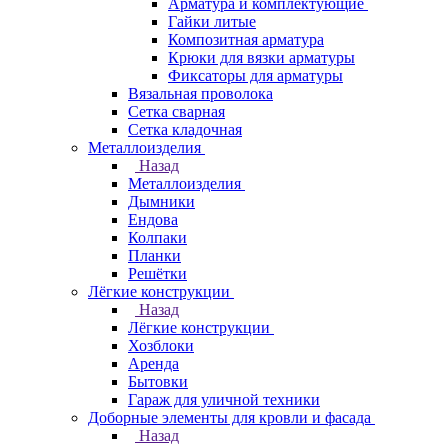
Арматура и комплектующие
Гайки литые
Композитная арматура
Крюки для вязки арматуры
Фиксаторы для арматуры
Вязальная проволока
Сетка сварная
Сетка кладочная
Металлоизделия
Назад
Металлоизделия
Дымники
Ендова
Колпаки
Планки
Решётки
Лёгкие конструкции
Назад
Лёгкие конструкции
Хозблоки
Аренда
Бытовки
Гараж для уличной техники
Доборные элементы для кровли и фасада
Назад