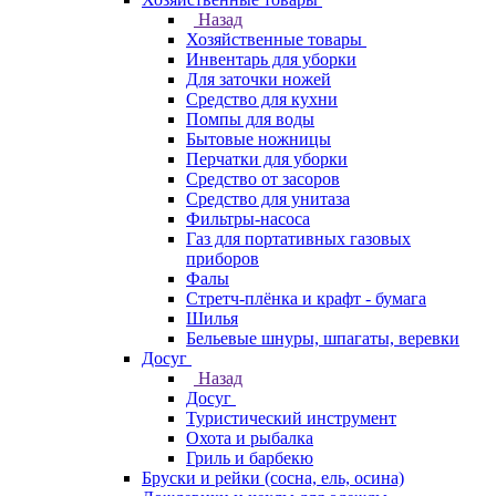
Назад
Хозяйственные товары
Инвентарь для уборки
Для заточки ножей
Средство для кухни
Помпы для воды
Бытовые ножницы
Перчатки для уборки
Средство от засоров
Средство для унитаза
Фильтры-насоса
Газ для портативных газовых
приборов
Фалы
Стретч-плёнка и крафт - бумага
Шилья
Бельевые шнуры, шпагаты, веревки
Досуг
Назад
Досуг
Туристический инструмент
Охота и рыбалка
Гриль и барбекю
Бруски и рейки (сосна, ель, осина)