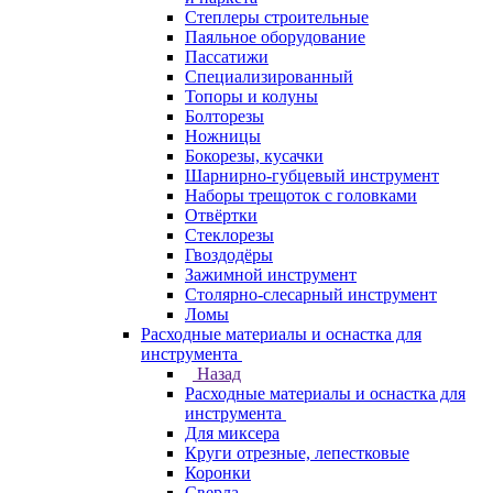
Степлеры строительные
Паяльное оборудование
Пассатижи
Специализированный
Топоры и колуны
Болторезы
Ножницы
Бокорезы, кусачки
Шарнирно-губцевый инструмент
Наборы трещоток с головками
Отвёртки
Стеклорезы
Гвоздодёры
Зажимной инструмент
Столярно-слесарный инструмент
Ломы
Расходные материалы и оснастка для
инструмента
Назад
Расходные материалы и оснастка для
инструмента
Для миксера
Круги отрезные, лепестковые
Коронки
Сверла