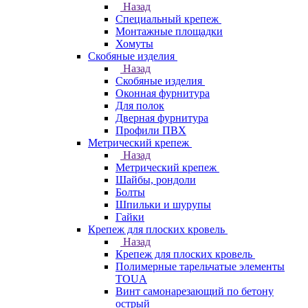
Назад
Специальный крепеж
Монтажные площадки
Хомуты
Скобяные изделия
Назад
Скобяные изделия
Оконная фурнитура
Для полок
Дверная фурнитура
Профили ПВХ
Метрический крепеж
Назад
Метрический крепеж
Шайбы, рондоли
Болты
Шпильки и шурупы
Гайки
Крепеж для плоских кровель
Назад
Крепеж для плоских кровель
Полимерные тарельчатые элементы
TOUA
Винт самонарезающий по бетону
острый