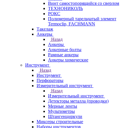
Винт самостопорящийся со сверлом
ТЕХНОНИКОЛЬ
РОКС
Полимерный тарельчатый элемент
Termoclip, FACHMANN
Такелаж
Анкеры
Назад
Анкеры
Анкерные болты
Рамные анкеры
Анкеры химические
Инструмент
Назад
Инструмент
Перфораторы
Измерительный инструмент
Назад
Измерительный инструмент
Детекторы металла (проводки)
Мерные ленты
Мультиметры
Штангенциркули
Миксеры строительные
Наборы инструментов