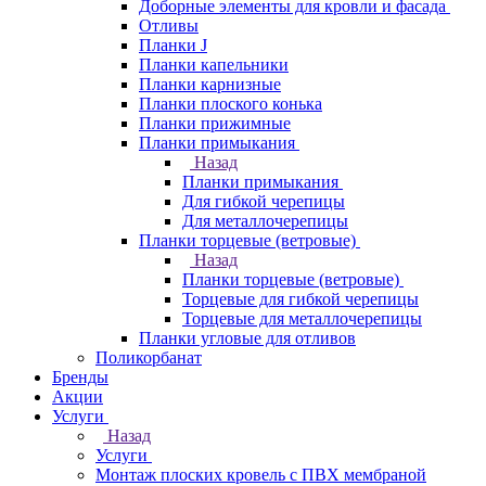
Доборные элементы для кровли и фасада
Отливы
Планки J
Планки капельники
Планки карнизные
Планки плоского конька
Планки прижимные
Планки примыкания
Назад
Планки примыкания
Для гибкой черепицы
Для металлочерепицы
Планки торцевые (ветровые)
Назад
Планки торцевые (ветровые)
Торцевые для гибкой черепицы
Торцевые для металлочерепицы
Планки угловые для отливов
Поликорбанат
Бренды
Акции
Услуги
Назад
Услуги
Монтаж плоских кровель с ПВХ мембраной