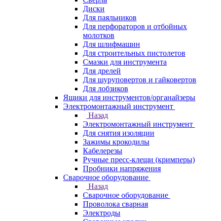
Диски
Для паяльников
Для перфораторов и отбойных
молотков
Для шлифмашин
Для строительных пистолетов
Смазки для инструмента
Для дрелей
Для шуруповертов и гайковертов
Для лобзиков
Ящики для инструментов/органайзеры
Электромонтажный инструмент
Назад
Электромонтажный инструмент
Для снятия изоляции
Зажимы крокодилы
Кабелерезы
Ручные пресс-клещи (кримперы)
Пробники напряжения
Сварочное оборудование
Назад
Сварочное оборудование
Проволока сварная
Электроды