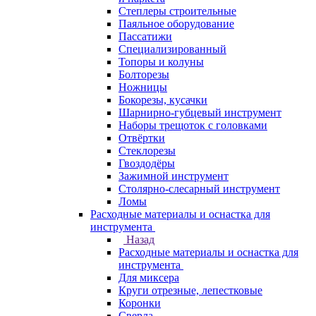
Степлеры строительные
Паяльное оборудование
Пассатижи
Специализированный
Топоры и колуны
Болторезы
Ножницы
Бокорезы, кусачки
Шарнирно-губцевый инструмент
Наборы трещоток с головками
Отвёртки
Стеклорезы
Гвоздодёры
Зажимной инструмент
Столярно-слесарный инструмент
Ломы
Расходные материалы и оснастка для
инструмента
Назад
Расходные материалы и оснастка для
инструмента
Для миксера
Круги отрезные, лепестковые
Коронки
Сверла