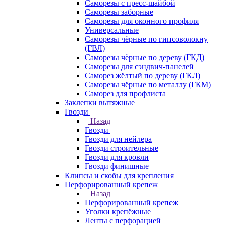
Саморезы с пресс-шайбой
Саморезы заборные
Саморезы для оконного профиля
Универсальные
Саморезы чёрные по гипсоволокну
(ГВЛ)
Саморезы чёрные по дереву (ГКД)
Саморезы для сэндвич-панелей
Саморез жёлтый по дереву (ГКЛ)
Саморезы чёрные по металлу (ГКМ)
Саморез для профлиста
Заклепки вытяжные
Гвозди
Назад
Гвозди
Гвозди для нейлера
Гвозди строительные
Гвозди для кровли
Гвозди финишные
Клипсы и скобы для крепления
Перфорированный крепеж
Назад
Перфорированный крепеж
Уголки крепёжные
Ленты с перфорацией