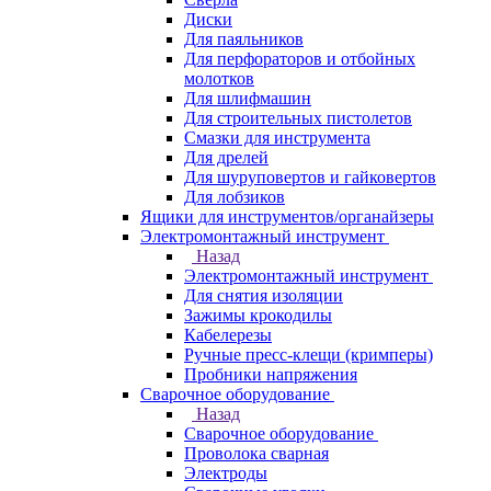
Диски
Для паяльников
Для перфораторов и отбойных
молотков
Для шлифмашин
Для строительных пистолетов
Смазки для инструмента
Для дрелей
Для шуруповертов и гайковертов
Для лобзиков
Ящики для инструментов/органайзеры
Электромонтажный инструмент
Назад
Электромонтажный инструмент
Для снятия изоляции
Зажимы крокодилы
Кабелерезы
Ручные пресс-клещи (кримперы)
Пробники напряжения
Сварочное оборудование
Назад
Сварочное оборудование
Проволока сварная
Электроды