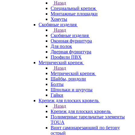
Назад
Специальный крепеж
Монтажные площадки
Хомуты
Скобяные изделия
Назад
Скобяные изделия
Оконная фурнитура
Для полок
Дверная фурнитура
Профили ПВХ
Метрический крепеж
Назад
Метрический крепеж
Шайбы, рондоли
Болты
Шпильки и шурупы
Гайки
Крепеж для плоских кровель
Назад
Крепеж для плоских кровель
Полимерные тарельчатые элементы
TOUA
Винт самонарезающий по бетону
острый