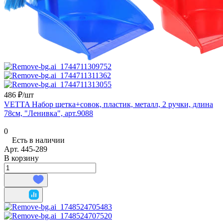
486 ₽/
шт
VETTA Набор щетка+совок, пластик, металл, 2 ручки, длина
78см, "Ленивка", арт.9088
0
Есть в наличии
Арт.
445-289
В корзину