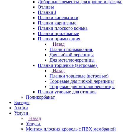
Доборные элементы для кровли и фасада
Отливы
Планки J
Планки капельники
Планки карнизные
Планки плоского конька
Планки прижимные
Планки примыкания
Назад
Планки примыкания
Для гибкой черепицы
Для металлочерепицы
Планки торцевые (ветровые)
Назад
Планки торцевые (ветровые)
Торцевые для гибкой черепицы
Торцевые для металлочерепицы
Планки угловые для отливов
Поликорбанат
Бренды
Акции
Услуги
Назад
Услуги
Монтаж плоских кровель с ПВХ мембраной