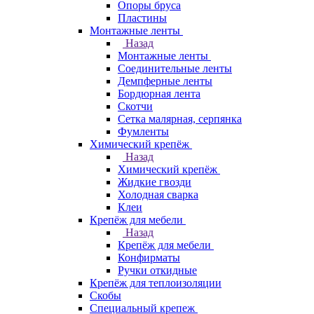
Опоры бруса
Пластины
Монтажные ленты
Назад
Монтажные ленты
Соединительные ленты
Демпферные ленты
Бордюрная лента
Скотчи
Сетка малярная, серпянка
Фумленты
Химический крепёж
Назад
Химический крепёж
Жидкие гвозди
Холодная сварка
Клеи
Крепёж для мебели
Назад
Крепёж для мебели
Конфирматы
Ручки откидные
Крепёж для теплоизоляции
Скобы
Специальный крепеж