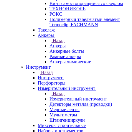
Винт самостопорящийся со сверлом
ТЕХНОНИКОЛЬ
РОКС
Полимерный тарельчатый элемент
Termoclip, FACHMANN
Такелаж
Анкеры
Назад
Анкеры
Анкерные болты
Рамные анкеры
Анкеры химические
Инструмент
Назад
Инструмент
Перфораторы
Измерительный инструмент
Назад
Измерительный инструмент
Детекторы металла (проводки)
Мерные ленты
Мультиметры
Штангенциркули
Миксеры строительные
Наборы инструментов