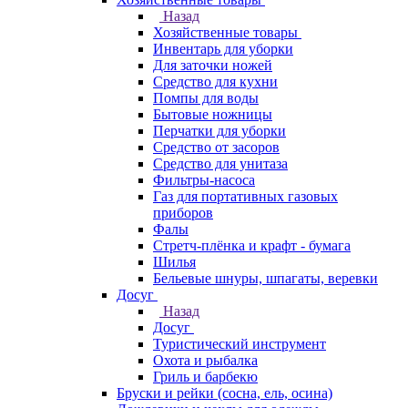
Назад
Хозяйственные товары
Инвентарь для уборки
Для заточки ножей
Средство для кухни
Помпы для воды
Бытовые ножницы
Перчатки для уборки
Средство от засоров
Средство для унитаза
Фильтры-насоса
Газ для портативных газовых
приборов
Фалы
Стретч-плёнка и крафт - бумага
Шилья
Бельевые шнуры, шпагаты, веревки
Досуг
Назад
Досуг
Туристический инструмент
Охота и рыбалка
Гриль и барбекю
Бруски и рейки (сосна, ель, осина)