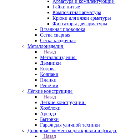
Арматура и комплектующие
Гайки литые
Композитная арматура
Крюки для вязки арматуры
Фиксаторы для арматуры
Вязальная проволока
Сетка сварная
Сетка кладочная
Металлоизделия
Назад
Металлоизделия
Дымники
Ендова
Колпаки
Планки
Решётки
Лёгкие конструкции
Назад
Лёгкие конструкции
Хозблоки
Аренда
Бытовки
Гараж для уличной техники
Доборные элементы для кровли и фасада
Назад