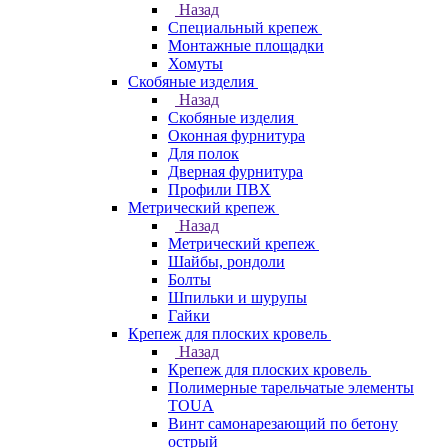
Назад
Специальный крепеж
Монтажные площадки
Хомуты
Скобяные изделия
Назад
Скобяные изделия
Оконная фурнитура
Для полок
Дверная фурнитура
Профили ПВХ
Метрический крепеж
Назад
Метрический крепеж
Шайбы, рондоли
Болты
Шпильки и шурупы
Гайки
Крепеж для плоских кровель
Назад
Крепеж для плоских кровель
Полимерные тарельчатые элементы
TOUA
Винт самонарезающий по бетону
острый