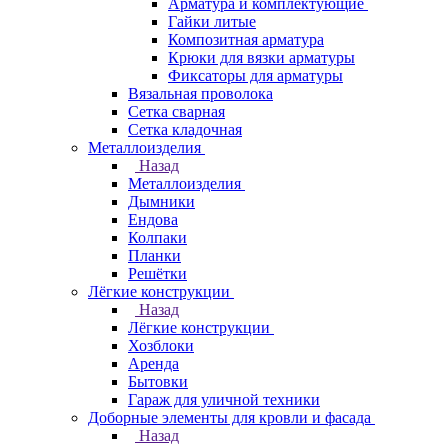
Арматура и комплектующие
Гайки литые
Композитная арматура
Крюки для вязки арматуры
Фиксаторы для арматуры
Вязальная проволока
Сетка сварная
Сетка кладочная
Металлоизделия
Назад
Металлоизделия
Дымники
Ендова
Колпаки
Планки
Решётки
Лёгкие конструкции
Назад
Лёгкие конструкции
Хозблоки
Аренда
Бытовки
Гараж для уличной техники
Доборные элементы для кровли и фасада
Назад