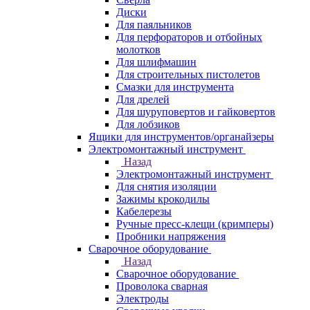
Диски
Для паяльников
Для перфораторов и отбойных
молотков
Для шлифмашин
Для строительных пистолетов
Смазки для инструмента
Для дрелей
Для шуруповертов и гайковертов
Для лобзиков
Ящики для инструментов/органайзеры
Электромонтажный инструмент
Назад
Электромонтажный инструмент
Для снятия изоляции
Зажимы крокодилы
Кабелерезы
Ручные пресс-клещи (кримперы)
Пробники напряжения
Сварочное оборудование
Назад
Сварочное оборудование
Проволока сварная
Электроды