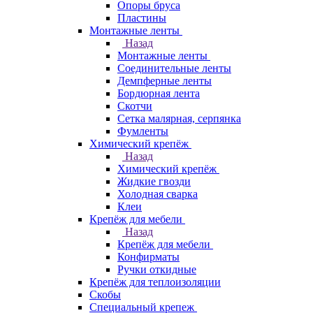
Опоры бруса
Пластины
Монтажные ленты
Назад
Монтажные ленты
Соединительные ленты
Демпферные ленты
Бордюрная лента
Скотчи
Сетка малярная, серпянка
Фумленты
Химический крепёж
Назад
Химический крепёж
Жидкие гвозди
Холодная сварка
Клеи
Крепёж для мебели
Назад
Крепёж для мебели
Конфирматы
Ручки откидные
Крепёж для теплоизоляции
Скобы
Специальный крепеж