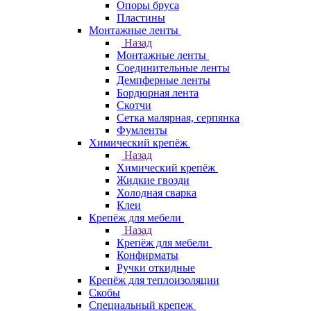
Опоры бруса
Пластины
Монтажные ленты
Назад
Монтажные ленты
Соединительные ленты
Демпферные ленты
Бордюрная лента
Скотчи
Сетка малярная, серпянка
Фумленты
Химический крепёж
Назад
Химический крепёж
Жидкие гвозди
Холодная сварка
Клеи
Крепёж для мебели
Назад
Крепёж для мебели
Конфирматы
Ручки откидные
Крепёж для теплоизоляции
Скобы
Специальный крепеж