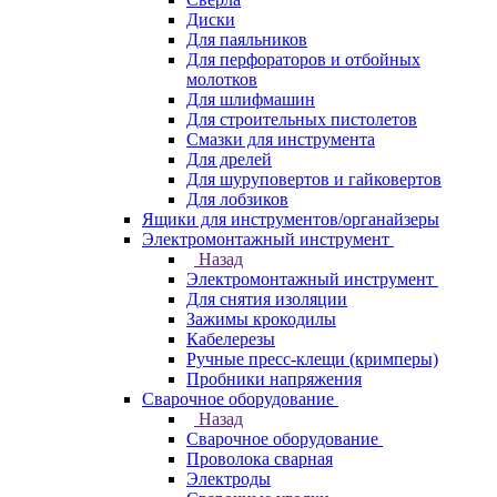
Диски
Для паяльников
Для перфораторов и отбойных
молотков
Для шлифмашин
Для строительных пистолетов
Смазки для инструмента
Для дрелей
Для шуруповертов и гайковертов
Для лобзиков
Ящики для инструментов/органайзеры
Электромонтажный инструмент
Назад
Электромонтажный инструмент
Для снятия изоляции
Зажимы крокодилы
Кабелерезы
Ручные пресс-клещи (кримперы)
Пробники напряжения
Сварочное оборудование
Назад
Сварочное оборудование
Проволока сварная
Электроды