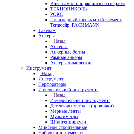
Винт самостопорящийся со сверлом
ТЕХНОНИКОЛЬ
РОКС
Полимерный тарельчатый элемент
Termoclip, FACHMANN
Такелаж
Анкеры
Назад
Анкеры
Анкерные болты
Рамные анкеры
Анкеры химические
Инструмент
Назад
Инструмент
Перфораторы
Измерительный инструмент
Назад
Измерительный инструмент
Детекторы металла (проводки)
Мерные ленты
Мультиметры
Штангенциркули
Миксеры строительные
Наборы инструментов