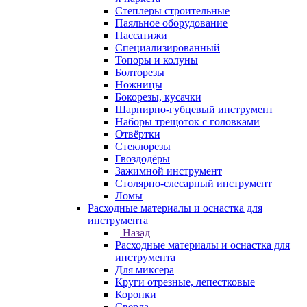
Степлеры строительные
Паяльное оборудование
Пассатижи
Специализированный
Топоры и колуны
Болторезы
Ножницы
Бокорезы, кусачки
Шарнирно-губцевый инструмент
Наборы трещоток с головками
Отвёртки
Стеклорезы
Гвоздодёры
Зажимной инструмент
Столярно-слесарный инструмент
Ломы
Расходные материалы и оснастка для
инструмента
Назад
Расходные материалы и оснастка для
инструмента
Для миксера
Круги отрезные, лепестковые
Коронки
Сверла