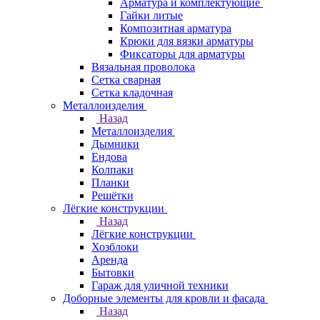
Арматура и комплектующие
Гайки литые
Композитная арматура
Крюки для вязки арматуры
Фиксаторы для арматуры
Вязальная проволока
Сетка сварная
Сетка кладочная
Металлоизделия
Назад
Металлоизделия
Дымники
Ендова
Колпаки
Планки
Решётки
Лёгкие конструкции
Назад
Лёгкие конструкции
Хозблоки
Аренда
Бытовки
Гараж для уличной техники
Доборные элементы для кровли и фасада
Назад