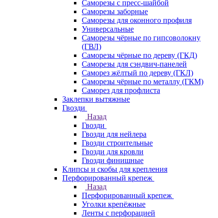
Саморезы с пресс-шайбой
Саморезы заборные
Саморезы для оконного профиля
Универсальные
Саморезы чёрные по гипсоволокну
(ГВЛ)
Саморезы чёрные по дереву (ГКД)
Саморезы для сэндвич-панелей
Саморез жёлтый по дереву (ГКЛ)
Саморезы чёрные по металлу (ГКМ)
Саморез для профлиста
Заклепки вытяжные
Гвозди
Назад
Гвозди
Гвозди для нейлера
Гвозди строительные
Гвозди для кровли
Гвозди финишные
Клипсы и скобы для крепления
Перфорированный крепеж
Назад
Перфорированный крепеж
Уголки крепёжные
Ленты с перфорацией