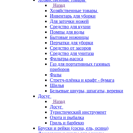
Назад
Хозяйственные товары
Инвентарь для уборки
Для заточки ножей
Средство для кухни
Помпы для воды
Бытовые ножницы
Перчатки для уборки
Средство от засоров
Средство для унитаза
Фильтры-насоса
Газ для портативных газовых
приборов
Фалы
Стретч-плёнка и крафт - бумага
Шилья
Бельевые шнуры, шпагаты, веревки
Досуг
Назад
Досуг
Туристический инструмент
Охота и рыбалка
Гриль и барбекю
Бруски и рейки (сосна, ель, осина)