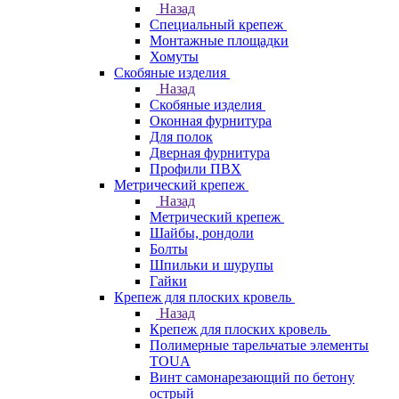
Назад
Специальный крепеж
Монтажные площадки
Хомуты
Скобяные изделия
Назад
Скобяные изделия
Оконная фурнитура
Для полок
Дверная фурнитура
Профили ПВХ
Метрический крепеж
Назад
Метрический крепеж
Шайбы, рондоли
Болты
Шпильки и шурупы
Гайки
Крепеж для плоских кровель
Назад
Крепеж для плоских кровель
Полимерные тарельчатые элементы
TOUA
Винт самонарезающий по бетону
острый