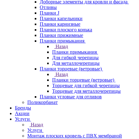
Доборные элементы для кровли и фасада
Отливы
Планки J
Планки капельники
Планки карнизные
Планки плоского конька
Планки прижимные
Планки примыкания
Назад
Планки примыкания
Для гибкой черепицы
Для металлочерепицы
Планки торцевые (ветровые)
Назад
Планки торцевые (ветровые)
Торцевые для гибкой черепицы
Торцевые для металлочерепицы
Планки угловые для отливов
Поликорбанат
Бренды
Акции
Услуги
Назад
Услуги
Монтаж плоских кровель с ПВХ мембраной