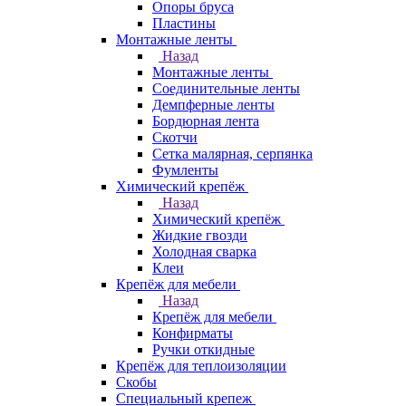
Опоры бруса
Пластины
Монтажные ленты
Назад
Монтажные ленты
Соединительные ленты
Демпферные ленты
Бордюрная лента
Скотчи
Сетка малярная, серпянка
Фумленты
Химический крепёж
Назад
Химический крепёж
Жидкие гвозди
Холодная сварка
Клеи
Крепёж для мебели
Назад
Крепёж для мебели
Конфирматы
Ручки откидные
Крепёж для теплоизоляции
Скобы
Специальный крепеж