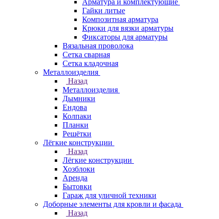
Арматура и комплектующие
Гайки литые
Композитная арматура
Крюки для вязки арматуры
Фиксаторы для арматуры
Вязальная проволока
Сетка сварная
Сетка кладочная
Металлоизделия
Назад
Металлоизделия
Дымники
Ендова
Колпаки
Планки
Решётки
Лёгкие конструкции
Назад
Лёгкие конструкции
Хозблоки
Аренда
Бытовки
Гараж для уличной техники
Доборные элементы для кровли и фасада
Назад