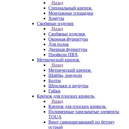
Назад
Специальный крепеж
Монтажные площадки
Хомуты
Скобяные изделия
Назад
Скобяные изделия
Оконная фурнитура
Для полок
Дверная фурнитура
Профили ПВХ
Метрический крепеж
Назад
Метрический крепеж
Шайбы, рондоли
Болты
Шпильки и шурупы
Гайки
Крепеж для плоских кровель
Назад
Крепеж для плоских кровель
Полимерные тарельчатые элементы
TOUA
Винт самонарезающий по бетону
острый