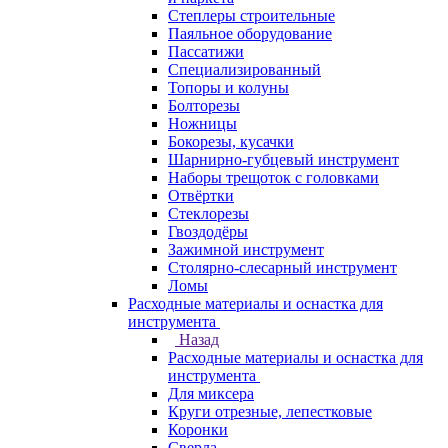
Степлеры строительные
Паяльное оборудование
Пассатижи
Специализированный
Топоры и колуны
Болторезы
Ножницы
Бокорезы, кусачки
Шарнирно-губцевый инструмент
Наборы трещоток с головками
Отвёртки
Стеклорезы
Гвоздодёры
Зажимной инструмент
Столярно-слесарный инструмент
Ломы
Расходные материалы и оснастка для
инструмента
Назад
Расходные материалы и оснастка для
инструмента
Для миксера
Круги отрезные, лепестковые
Коронки
Сверла