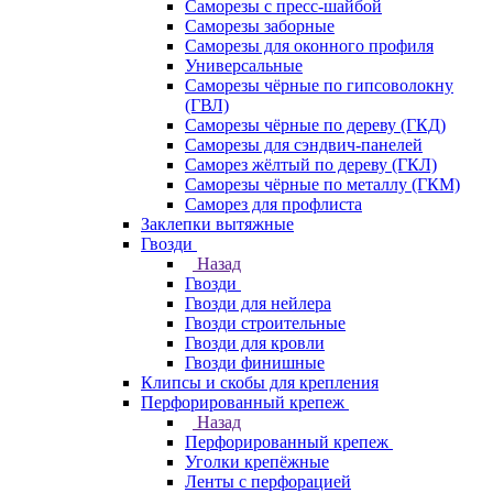
Саморезы с пресс-шайбой
Саморезы заборные
Саморезы для оконного профиля
Универсальные
Саморезы чёрные по гипсоволокну
(ГВЛ)
Саморезы чёрные по дереву (ГКД)
Саморезы для сэндвич-панелей
Саморез жёлтый по дереву (ГКЛ)
Саморезы чёрные по металлу (ГКМ)
Саморез для профлиста
Заклепки вытяжные
Гвозди
Назад
Гвозди
Гвозди для нейлера
Гвозди строительные
Гвозди для кровли
Гвозди финишные
Клипсы и скобы для крепления
Перфорированный крепеж
Назад
Перфорированный крепеж
Уголки крепёжные
Ленты с перфорацией