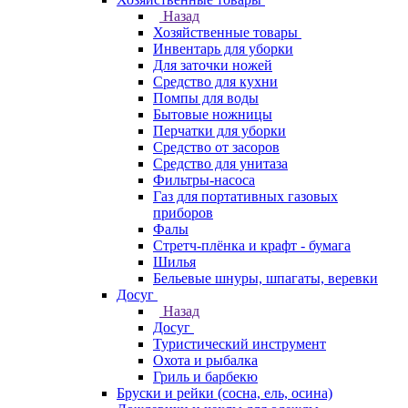
Назад
Хозяйственные товары
Инвентарь для уборки
Для заточки ножей
Средство для кухни
Помпы для воды
Бытовые ножницы
Перчатки для уборки
Средство от засоров
Средство для унитаза
Фильтры-насоса
Газ для портативных газовых
приборов
Фалы
Стретч-плёнка и крафт - бумага
Шилья
Бельевые шнуры, шпагаты, веревки
Досуг
Назад
Досуг
Туристический инструмент
Охота и рыбалка
Гриль и барбекю
Бруски и рейки (сосна, ель, осина)