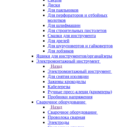
Диски
Для паяльников
Для перфораторов и отбойных
молотков
Для шлифмашин
Для строительных пистолетов
Смазки для инструмента
Для дрелей
Для шуруповертов и гайковертов
Для лобзиков
Ящики для инструментов/органайзеры
Электромонтажный инструмент
Назад
Электромонтажный инструмент
Для снятия изоляции
Зажимы крокодилы
Кабелерезы
Ручные пресс-клещи (кримперы)
Пробники напряжения
Сварочное оборудование
Назад
Сварочное оборудование
Проволока сварная
Электроды