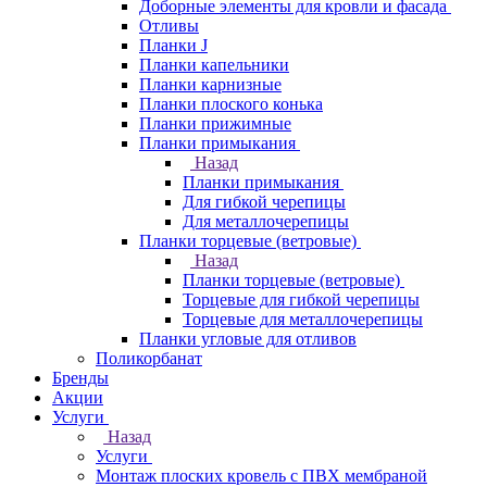
Доборные элементы для кровли и фасада
Отливы
Планки J
Планки капельники
Планки карнизные
Планки плоского конька
Планки прижимные
Планки примыкания
Назад
Планки примыкания
Для гибкой черепицы
Для металлочерепицы
Планки торцевые (ветровые)
Назад
Планки торцевые (ветровые)
Торцевые для гибкой черепицы
Торцевые для металлочерепицы
Планки угловые для отливов
Поликорбанат
Бренды
Акции
Услуги
Назад
Услуги
Монтаж плоских кровель с ПВХ мембраной