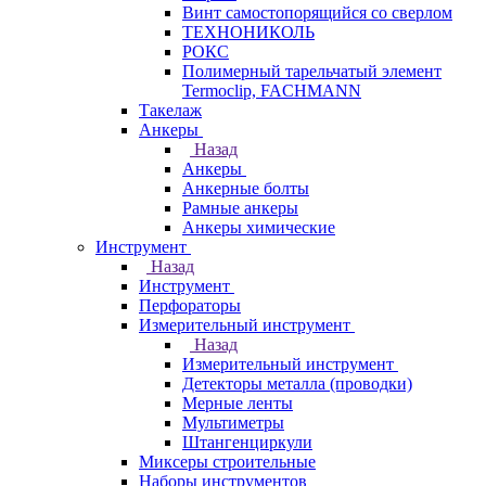
Винт самостопорящийся со сверлом
ТЕХНОНИКОЛЬ
РОКС
Полимерный тарельчатый элемент
Termoclip, FACHMANN
Такелаж
Анкеры
Назад
Анкеры
Анкерные болты
Рамные анкеры
Анкеры химические
Инструмент
Назад
Инструмент
Перфораторы
Измерительный инструмент
Назад
Измерительный инструмент
Детекторы металла (проводки)
Мерные ленты
Мультиметры
Штангенциркули
Миксеры строительные
Наборы инструментов