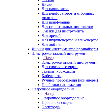
Диски
Для паяльников
Для перфораторов и отбойных
молотков
Для шлифмашин
Для строительных пистолетов
Смазки для инструмента
Для дрелей
Для шуруповертов и гайковертов
Для лобзиков
Ящики для инструментов/органайзеры
Электромонтажный инструмент
Назад
Электромонтажный инструмент
Для снятия изоляции
Зажимы крокодилы
Кабелерезы
Ручные пресс-клещи (кримперы)
Пробники напряжения
Сварочное оборудование
Назад
Сварочное оборудование
Проволока сварная
Электроды