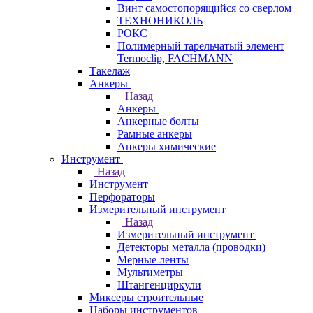
Винт самостопорящийся со сверлом
ТЕХНОНИКОЛЬ
РОКС
Полимерный тарельчатый элемент
Termoclip, FACHMANN
Такелаж
Анкеры
Назад
Анкеры
Анкерные болты
Рамные анкеры
Анкеры химические
Инструмент
Назад
Инструмент
Перфораторы
Измерительный инструмент
Назад
Измерительный инструмент
Детекторы металла (проводки)
Мерные ленты
Мультиметры
Штангенциркули
Миксеры строительные
Наборы инструментов