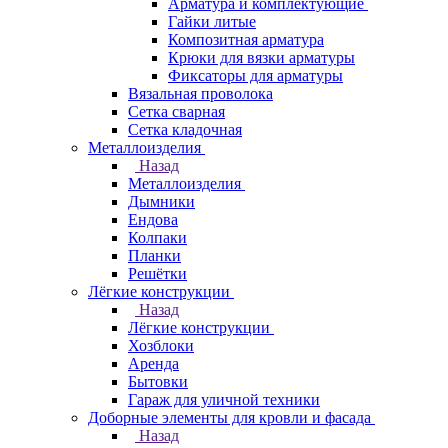
Арматура и комплектующие
Гайки литые
Композитная арматура
Крюки для вязки арматуры
Фиксаторы для арматуры
Вязальная проволока
Сетка сварная
Сетка кладочная
Металлоизделия
Назад
Металлоизделия
Дымники
Ендова
Колпаки
Планки
Решётки
Лёгкие конструкции
Назад
Лёгкие конструкции
Хозблоки
Аренда
Бытовки
Гараж для уличной техники
Доборные элементы для кровли и фасада
Назад