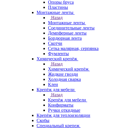
Опоры бруса
Пластины
Монтажные ленты
Назад
Монтажные ленты
Соединительные ленты
Демпферные ленты
Бордюрная лента
Скотчи
Сетка малярная, серпянка
Фумленты
Химический крепёж
Назад
Химический крепёж
Жидкие гвозди
Холодная сварка
Клеи
Крепёж для мебели
Назад
Крепёж для мебели
Конфирматы
Ручки откидные
Крепёж для теплоизоляции
Скобы
Специальный крепеж