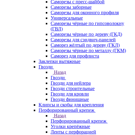
Саморезы с пресс-шайбой
Саморезы заборные
Саморезы для оконного профиля
Универсальные
Саморезы чёрные по гипсоволокну
(ГВЛ)
Саморезы чёрные по дереву (ГКД)
Саморезы для сэндвич-панелей
Саморез жёлтый по дереву (ГКЛ)
Саморезы чёрные по металлу (ГКМ)
Саморез для профлиста
Заклепки вытяжные
Гвозди
Назад
Гвозди
Гвозди для нейлера
Гвозди строительные
Гвозди для кровли
Гвозди финишные
Клипсы и скобы для крепления
Перфорированный крепеж
Назад
Перфорированный крепеж
Уголки крепёжные
Ленты с перфорацией