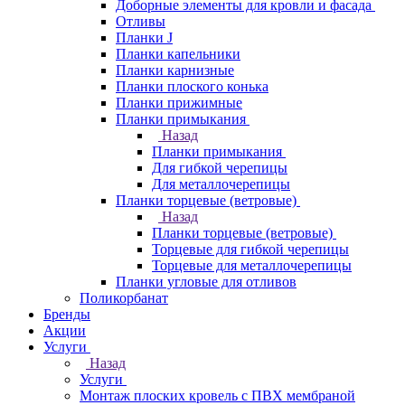
Доборные элементы для кровли и фасада
Отливы
Планки J
Планки капельники
Планки карнизные
Планки плоского конька
Планки прижимные
Планки примыкания
Назад
Планки примыкания
Для гибкой черепицы
Для металлочерепицы
Планки торцевые (ветровые)
Назад
Планки торцевые (ветровые)
Торцевые для гибкой черепицы
Торцевые для металлочерепицы
Планки угловые для отливов
Поликорбанат
Бренды
Акции
Услуги
Назад
Услуги
Монтаж плоских кровель с ПВХ мембраной