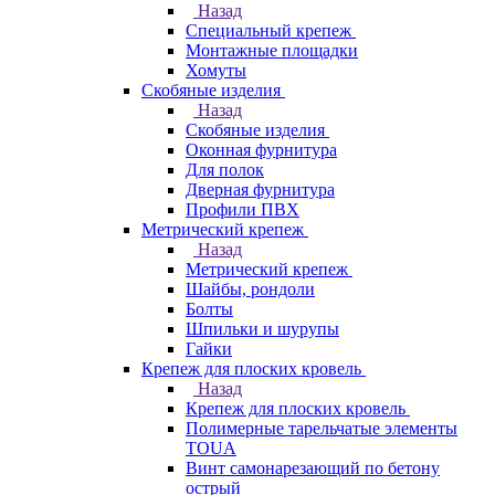
Назад
Специальный крепеж
Монтажные площадки
Хомуты
Скобяные изделия
Назад
Скобяные изделия
Оконная фурнитура
Для полок
Дверная фурнитура
Профили ПВХ
Метрический крепеж
Назад
Метрический крепеж
Шайбы, рондоли
Болты
Шпильки и шурупы
Гайки
Крепеж для плоских кровель
Назад
Крепеж для плоских кровель
Полимерные тарельчатые элементы
TOUA
Винт самонарезающий по бетону
острый