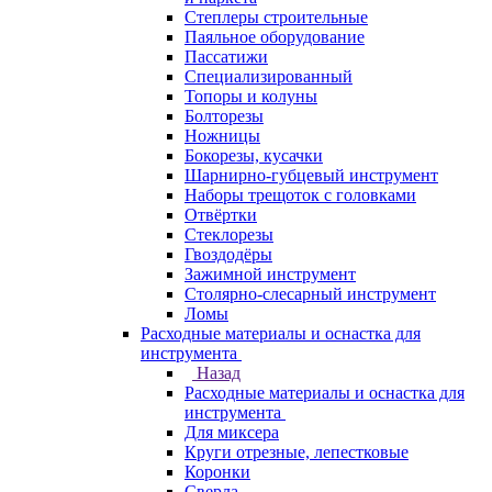
Степлеры строительные
Паяльное оборудование
Пассатижи
Специализированный
Топоры и колуны
Болторезы
Ножницы
Бокорезы, кусачки
Шарнирно-губцевый инструмент
Наборы трещоток с головками
Отвёртки
Стеклорезы
Гвоздодёры
Зажимной инструмент
Столярно-слесарный инструмент
Ломы
Расходные материалы и оснастка для
инструмента
Назад
Расходные материалы и оснастка для
инструмента
Для миксера
Круги отрезные, лепестковые
Коронки
Сверла