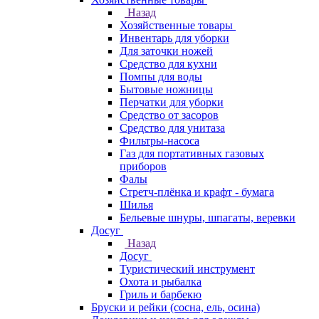
Назад
Хозяйственные товары
Инвентарь для уборки
Для заточки ножей
Средство для кухни
Помпы для воды
Бытовые ножницы
Перчатки для уборки
Средство от засоров
Средство для унитаза
Фильтры-насоса
Газ для портативных газовых
приборов
Фалы
Стретч-плёнка и крафт - бумага
Шилья
Бельевые шнуры, шпагаты, веревки
Досуг
Назад
Досуг
Туристический инструмент
Охота и рыбалка
Гриль и барбекю
Бруски и рейки (сосна, ель, осина)