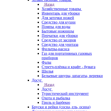
Назад
Хозяйственные товары
Инвентарь для уборки
Для заточки ножей
Средство для кухни
Помпы для воды
Бытовые ножницы
Перчатки для уборки
Средство от засоров
Средство для унитаза
Фильтры-насоса
Газ для портативных газовых
приборов
Фалы
Стретч-плёнка и крафт - бумага
Шилья
Бельевые шнуры, шпагаты, веревки
Досуг
Назад
Досуг
Туристический инструмент
Охота и рыбалка
Гриль и барбекю
Бруски и рейки (сосна, ель, осина)