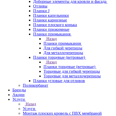
Доборные элементы для кровли и фасада
Отливы
Планки J
Планки капельники
Планки карнизные
Планки плоского конька
Планки прижимные
Планки примыкания
Назад
Планки примыкания
Для гибкой черепицы
Для металлочерепицы
Планки торцевые (ветровые)
Назад
Планки торцевые (ветровые)
Торцевые для гибкой черепицы
Торцевые для металлочерепицы
Планки угловые для отливов
Поликорбанат
Бренды
Акции
Услуги
Назад
Услуги
Монтаж плоских кровель с ПВХ мембраной