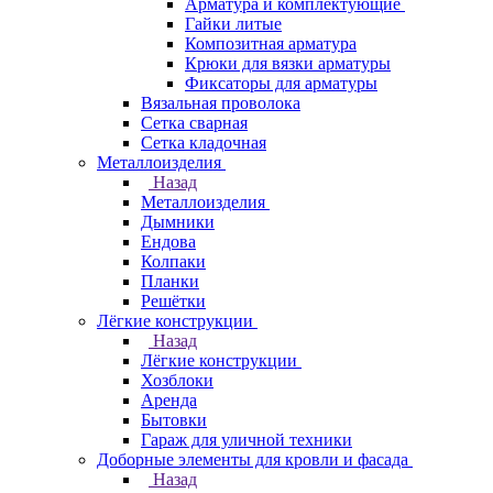
Арматура и комплектующие
Гайки литые
Композитная арматура
Крюки для вязки арматуры
Фиксаторы для арматуры
Вязальная проволока
Сетка сварная
Сетка кладочная
Металлоизделия
Назад
Металлоизделия
Дымники
Ендова
Колпаки
Планки
Решётки
Лёгкие конструкции
Назад
Лёгкие конструкции
Хозблоки
Аренда
Бытовки
Гараж для уличной техники
Доборные элементы для кровли и фасада
Назад