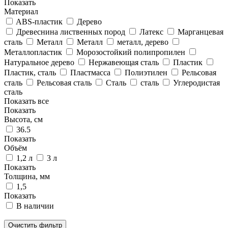
Показать
Материал
ABS-пластик
Дерево
Древеснина лиственных пород
Латекс
Марганцевая
сталь
Металл
Металл
металл, дерево
Металлопластик
Морозостойкий полипропилен
Натуральное дерево
Нержавеющая сталь
Пластик
Пластик, сталь
Пластмасса
Полиэтилен
Рельсовая
сталь
Рельсовая сталь
Сталь
сталь
Углеродистая
сталь
Показать все
Показать
Высота, см
36.5
Показать
Объём
1,2 л
3 л
Показать
Толщина, мм
1,5
Показать
В наличии
Очистить фильтр