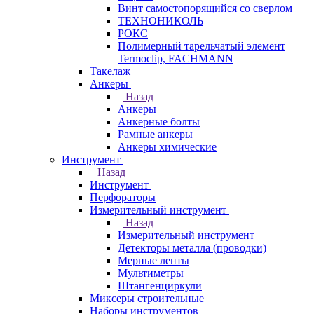
Винт самостопорящийся со сверлом
ТЕХНОНИКОЛЬ
РОКС
Полимерный тарельчатый элемент
Termoclip, FACHMANN
Такелаж
Анкеры
Назад
Анкеры
Анкерные болты
Рамные анкеры
Анкеры химические
Инструмент
Назад
Инструмент
Перфораторы
Измерительный инструмент
Назад
Измерительный инструмент
Детекторы металла (проводки)
Мерные ленты
Мультиметры
Штангенциркули
Миксеры строительные
Наборы инструментов