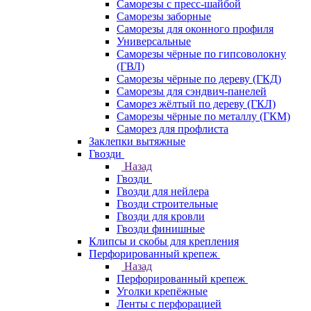
Саморезы с пресс-шайбой
Саморезы заборные
Саморезы для оконного профиля
Универсальные
Саморезы чёрные по гипсоволокну
(ГВЛ)
Саморезы чёрные по дереву (ГКД)
Саморезы для сэндвич-панелей
Саморез жёлтый по дереву (ГКЛ)
Саморезы чёрные по металлу (ГКМ)
Саморез для профлиста
Заклепки вытяжные
Гвозди
Назад
Гвозди
Гвозди для нейлера
Гвозди строительные
Гвозди для кровли
Гвозди финишные
Клипсы и скобы для крепления
Перфорированный крепеж
Назад
Перфорированный крепеж
Уголки крепёжные
Ленты с перфорацией