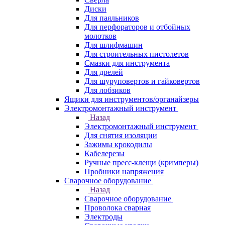
Диски
Для паяльников
Для перфораторов и отбойных
молотков
Для шлифмашин
Для строительных пистолетов
Смазки для инструмента
Для дрелей
Для шуруповертов и гайковертов
Для лобзиков
Ящики для инструментов/органайзеры
Электромонтажный инструмент
Назад
Электромонтажный инструмент
Для снятия изоляции
Зажимы крокодилы
Кабелерезы
Ручные пресс-клещи (кримперы)
Пробники напряжения
Сварочное оборудование
Назад
Сварочное оборудование
Проволока сварная
Электроды