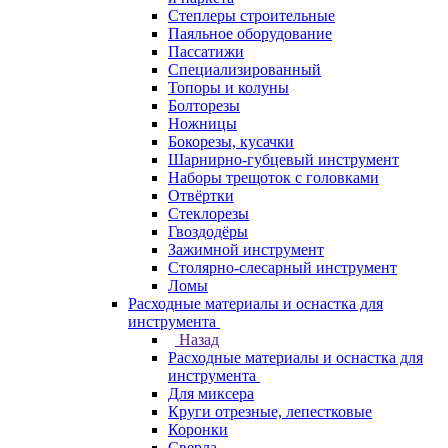
Степлеры строительные
Паяльное оборудование
Пассатижи
Специализированный
Топоры и колуны
Болторезы
Ножницы
Бокорезы, кусачки
Шарнирно-губцевый инструмент
Наборы трещоток с головками
Отвёртки
Стеклорезы
Гвоздодёры
Зажимной инструмент
Столярно-слесарный инструмент
Ломы
Расходные материалы и оснастка для
инструмента
Назад
Расходные материалы и оснастка для
инструмента
Для миксера
Круги отрезные, лепестковые
Коронки
Сверла