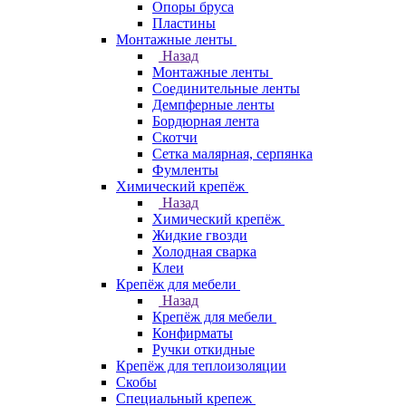
Опоры бруса
Пластины
Монтажные ленты
Назад
Монтажные ленты
Соединительные ленты
Демпферные ленты
Бордюрная лента
Скотчи
Сетка малярная, серпянка
Фумленты
Химический крепёж
Назад
Химический крепёж
Жидкие гвозди
Холодная сварка
Клеи
Крепёж для мебели
Назад
Крепёж для мебели
Конфирматы
Ручки откидные
Крепёж для теплоизоляции
Скобы
Специальный крепеж