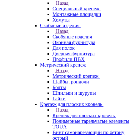
Назад
Специальный крепеж
Монтажные площадки
Хомуты
Скобяные изделия
Назад
Скобяные изделия
Оконная фурнитура
Для полок
Дверная фурнитура
Профили ПВХ
Метрический крепеж
Назад
Метрический крепеж
Шайбы, рондоли
Болты
Шпильки и шурупы
Гайки
Крепеж для плоских кровель
Назад
Крепеж для плоских кровель
Полимерные тарельчатые элементы
TOUA
Винт самонарезающий по бетону
острый