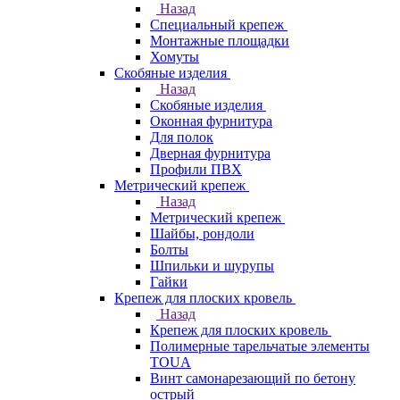
Назад
Специальный крепеж
Монтажные площадки
Хомуты
Скобяные изделия
Назад
Скобяные изделия
Оконная фурнитура
Для полок
Дверная фурнитура
Профили ПВХ
Метрический крепеж
Назад
Метрический крепеж
Шайбы, рондоли
Болты
Шпильки и шурупы
Гайки
Крепеж для плоских кровель
Назад
Крепеж для плоских кровель
Полимерные тарельчатые элементы
TOUA
Винт самонарезающий по бетону
острый