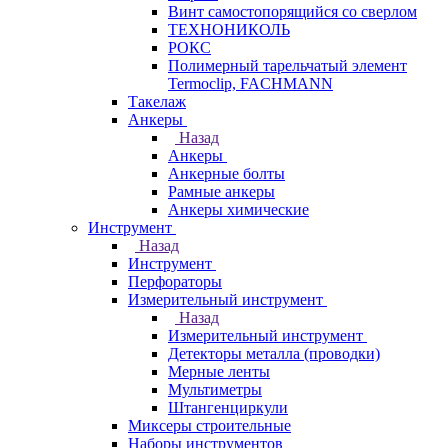
Винт самостопорящийся со сверлом
ТЕХНОНИКОЛЬ
РОКС
Полимерный тарельчатый элемент
Termoclip, FACHMANN
Такелаж
Анкеры
Назад
Анкеры
Анкерные болты
Рамные анкеры
Анкеры химические
Инструмент
Назад
Инструмент
Перфораторы
Измерительный инструмент
Назад
Измерительный инструмент
Детекторы металла (проводки)
Мерные ленты
Мультиметры
Штангенциркули
Миксеры строительные
Наборы инструментов