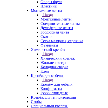
Опоры бруса
Пластины
Монтажные ленты
Назад
Монтажные ленты
Соединительные ленты
Демпферные ленты
Бордюрная лента
Скотчи
Сетка малярная, серпянка
Фумленты
Химический крепёж
Назад
Химический крепёж
Жидкие гвозди
Холодная сварка
Клеи
Крепёж для мебели
Назад
Крепёж для мебели
Конфирматы
Ручки откидные
Крепёж для теплоизоляции
Скобы
Специальный крепеж