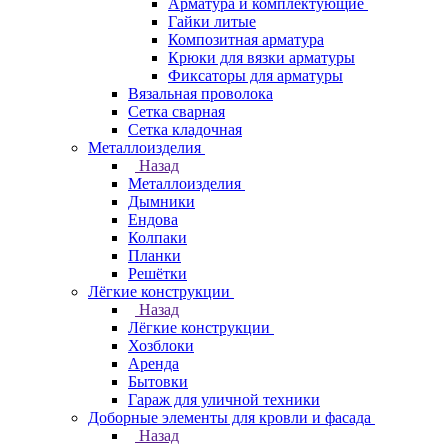
Арматура и комплектующие
Гайки литые
Композитная арматура
Крюки для вязки арматуры
Фиксаторы для арматуры
Вязальная проволока
Сетка сварная
Сетка кладочная
Металлоизделия
Назад
Металлоизделия
Дымники
Ендова
Колпаки
Планки
Решётки
Лёгкие конструкции
Назад
Лёгкие конструкции
Хозблоки
Аренда
Бытовки
Гараж для уличной техники
Доборные элементы для кровли и фасада
Назад