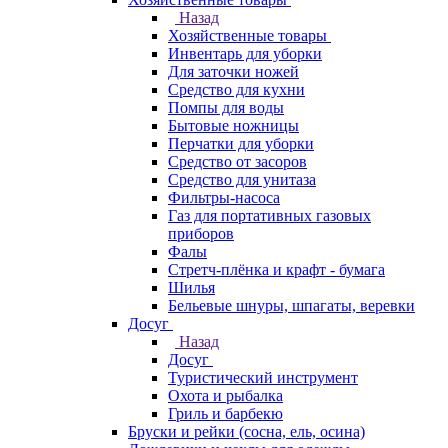
Назад
Хозяйственные товары
Инвентарь для уборки
Для заточки ножей
Средство для кухни
Помпы для воды
Бытовые ножницы
Перчатки для уборки
Средство от засоров
Средство для унитаза
Фильтры-насоса
Газ для портативных газовых
приборов
Фалы
Стретч-плёнка и крафт - бумага
Шилья
Бельевые шнуры, шпагаты, веревки
Досуг
Назад
Досуг
Туристический инструмент
Охота и рыбалка
Гриль и барбекю
Бруски и рейки (сосна, ель, осина)