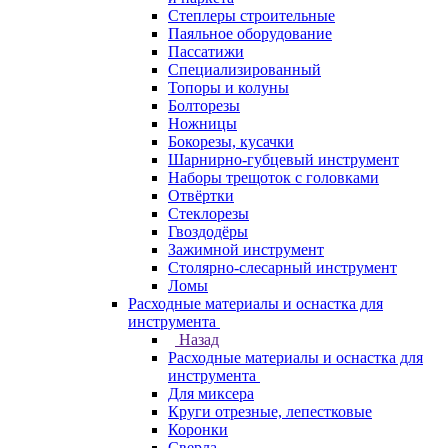
Степлеры строительные
Паяльное оборудование
Пассатижи
Специализированный
Топоры и колуны
Болторезы
Ножницы
Бокорезы, кусачки
Шарнирно-губцевый инструмент
Наборы трещоток с головками
Отвёртки
Стеклорезы
Гвоздодёры
Зажимной инструмент
Столярно-слесарный инструмент
Ломы
Расходные материалы и оснастка для
инструмента
Назад
Расходные материалы и оснастка для
инструмента
Для миксера
Круги отрезные, лепестковые
Коронки
Сверла