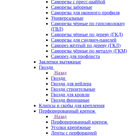
Саморезы с пресс-шайбой
Саморезы заборные
Саморезы для оконного профиля
Универсальные
Саморезы чёрные по гипсоволокну
(ГВЛ)
Саморезы чёрные по дереву (ГКД)
Саморезы для сэндвич-панелей
Саморез жёлтый по дереву (ГКЛ)
Саморезы чёрные по металлу (ГКМ)
Саморез для профлиста
Заклепки вытяжные
Гвозди
Назад
Гвозди
Гвозди для нейлера
Гвозди строительные
Гвозди для кровли
Гвозди финишные
Клипсы и скобы для крепления
Перфорированный крепеж
Назад
Перфорированный крепеж
Уголки крепёжные
Ленты с перфорацией