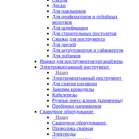
Диски
Для паяльников
Для перфораторов и отбойных
молотков
Для шлифмашин
Для строительных пистолетов
Смазки для инструмента
Для дрелей
Для шуруповертов и гайковертов
Для лобзиков
Ящики для инструментов/органайзеры
Электромонтажный инструмент
Назад
Электромонтажный инструмент
Для снятия изоляции
Зажимы крокодилы
Кабелерезы
Ручные пресс-клещи (кримперы)
Пробники напряжения
Сварочное оборудование
Назад
Сварочное оборудование
Проволока сварная
Электроды