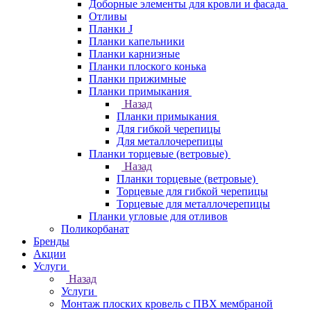
Доборные элементы для кровли и фасада
Отливы
Планки J
Планки капельники
Планки карнизные
Планки плоского конька
Планки прижимные
Планки примыкания
Назад
Планки примыкания
Для гибкой черепицы
Для металлочерепицы
Планки торцевые (ветровые)
Назад
Планки торцевые (ветровые)
Торцевые для гибкой черепицы
Торцевые для металлочерепицы
Планки угловые для отливов
Поликорбанат
Бренды
Акции
Услуги
Назад
Услуги
Монтаж плоских кровель с ПВХ мембраной