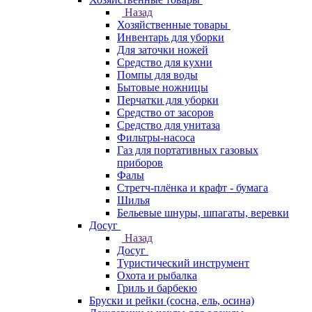
Назад
Хозяйственные товары
Инвентарь для уборки
Для заточки ножей
Средство для кухни
Помпы для воды
Бытовые ножницы
Перчатки для уборки
Средство от засоров
Средство для унитаза
Фильтры-насоса
Газ для портативных газовых
приборов
Фалы
Стретч-плёнка и крафт - бумага
Шилья
Бельевые шнуры, шпагаты, веревки
Досуг
Назад
Досуг
Туристический инструмент
Охота и рыбалка
Гриль и барбекю
Бруски и рейки (сосна, ель, осина)