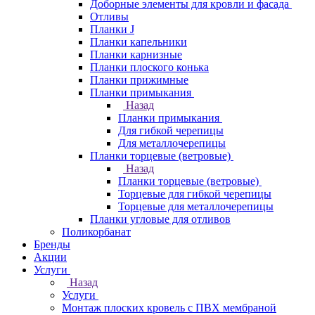
Доборные элементы для кровли и фасада
Отливы
Планки J
Планки капельники
Планки карнизные
Планки плоского конька
Планки прижимные
Планки примыкания
Назад
Планки примыкания
Для гибкой черепицы
Для металлочерепицы
Планки торцевые (ветровые)
Назад
Планки торцевые (ветровые)
Торцевые для гибкой черепицы
Торцевые для металлочерепицы
Планки угловые для отливов
Поликорбанат
Бренды
Акции
Услуги
Назад
Услуги
Монтаж плоских кровель с ПВХ мембраной