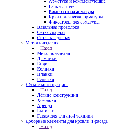
Арматура и комплектующие
Гайки литые
Композитная арматура
Крюки для вязки арматуры
Фиксаторы для арматуры
Вязальная проволока
Сетка сварная
Сетка кладочная
Металлоизделия
Назад
Металлоизделия
Дымники
Ендова
Колпаки
Планки
Решётки
Лёгкие конструкции
Назад
Лёгкие конструкции
Хозблоки
Аренда
Бытовки
Гараж для уличной техники
Доборные элементы для кровли и фасада
Назад