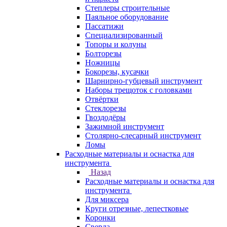
Степлеры строительные
Паяльное оборудование
Пассатижи
Специализированный
Топоры и колуны
Болторезы
Ножницы
Бокорезы, кусачки
Шарнирно-губцевый инструмент
Наборы трещоток с головками
Отвёртки
Стеклорезы
Гвоздодёры
Зажимной инструмент
Столярно-слесарный инструмент
Ломы
Расходные материалы и оснастка для
инструмента
Назад
Расходные материалы и оснастка для
инструмента
Для миксера
Круги отрезные, лепестковые
Коронки
Сверла