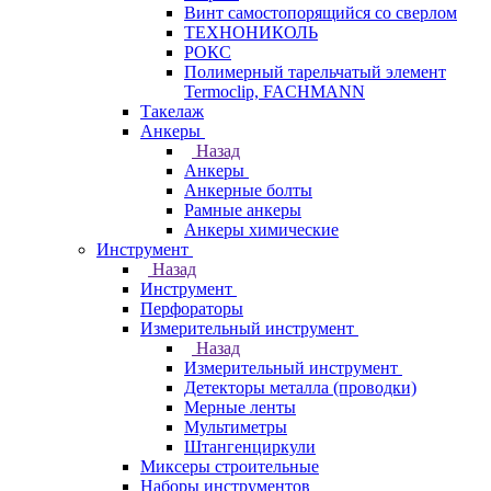
Винт самостопорящийся со сверлом
ТЕХНОНИКОЛЬ
РОКС
Полимерный тарельчатый элемент
Termoclip, FACHMANN
Такелаж
Анкеры
Назад
Анкеры
Анкерные болты
Рамные анкеры
Анкеры химические
Инструмент
Назад
Инструмент
Перфораторы
Измерительный инструмент
Назад
Измерительный инструмент
Детекторы металла (проводки)
Мерные ленты
Мультиметры
Штангенциркули
Миксеры строительные
Наборы инструментов