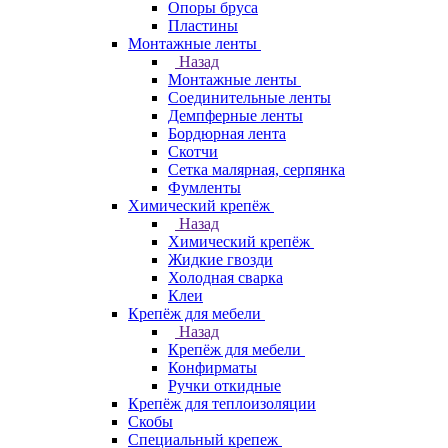
Опоры бруса
Пластины
Монтажные ленты
Назад
Монтажные ленты
Соединительные ленты
Демпферные ленты
Бордюрная лента
Скотчи
Сетка малярная, серпянка
Фумленты
Химический крепёж
Назад
Химический крепёж
Жидкие гвозди
Холодная сварка
Клеи
Крепёж для мебели
Назад
Крепёж для мебели
Конфирматы
Ручки откидные
Крепёж для теплоизоляции
Скобы
Специальный крепеж