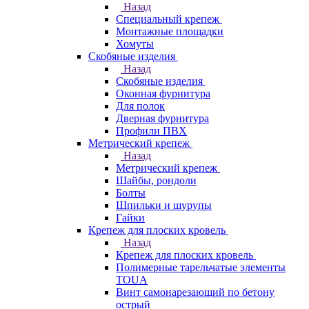
Назад
Специальный крепеж
Монтажные площадки
Хомуты
Скобяные изделия
Назад
Скобяные изделия
Оконная фурнитура
Для полок
Дверная фурнитура
Профили ПВХ
Метрический крепеж
Назад
Метрический крепеж
Шайбы, рондоли
Болты
Шпильки и шурупы
Гайки
Крепеж для плоских кровель
Назад
Крепеж для плоских кровель
Полимерные тарельчатые элементы
TOUA
Винт самонарезающий по бетону
острый