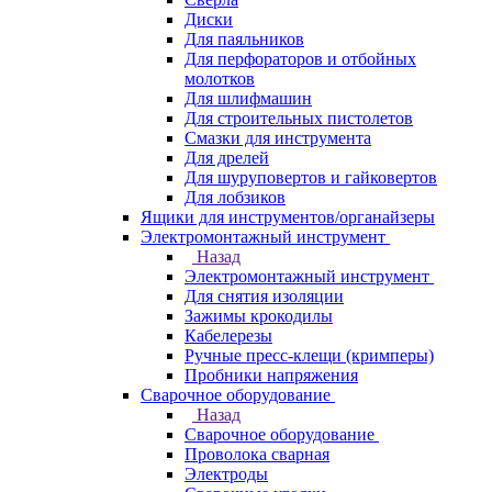
Диски
Для паяльников
Для перфораторов и отбойных
молотков
Для шлифмашин
Для строительных пистолетов
Смазки для инструмента
Для дрелей
Для шуруповертов и гайковертов
Для лобзиков
Ящики для инструментов/органайзеры
Электромонтажный инструмент
Назад
Электромонтажный инструмент
Для снятия изоляции
Зажимы крокодилы
Кабелерезы
Ручные пресс-клещи (кримперы)
Пробники напряжения
Сварочное оборудование
Назад
Сварочное оборудование
Проволока сварная
Электроды