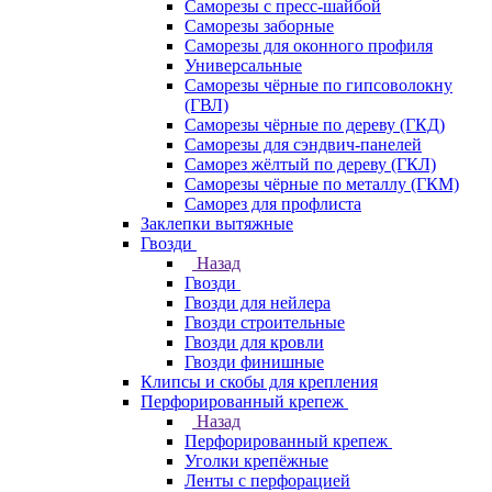
Саморезы с пресс-шайбой
Саморезы заборные
Саморезы для оконного профиля
Универсальные
Саморезы чёрные по гипсоволокну
(ГВЛ)
Саморезы чёрные по дереву (ГКД)
Саморезы для сэндвич-панелей
Саморез жёлтый по дереву (ГКЛ)
Саморезы чёрные по металлу (ГКМ)
Саморез для профлиста
Заклепки вытяжные
Гвозди
Назад
Гвозди
Гвозди для нейлера
Гвозди строительные
Гвозди для кровли
Гвозди финишные
Клипсы и скобы для крепления
Перфорированный крепеж
Назад
Перфорированный крепеж
Уголки крепёжные
Ленты с перфорацией