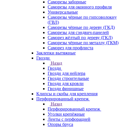
Саморезы заборные
Саморезы для оконного профиля
Универсальные
Саморезы чёрные по гипсоволокну
(ГВЛ)
Саморезы чёрные по дереву (ГКД)
Саморезы для сэндвич-панелей
Саморез жёлтый по дереву (ГКЛ)
Саморезы чёрные по металлу (ГКМ)
Саморез для профлиста
Заклепки вытяжные
Гвозди
Назад
Гвозди
Гвозди для нейлера
Гвозди строительные
Гвозди для кровли
Гвозди финишные
Клипсы и скобы для крепления
Перфорированный крепеж
Назад
Перфорированный крепеж
Уголки крепёжные
Ленты с перфорацией
Опоры бруса