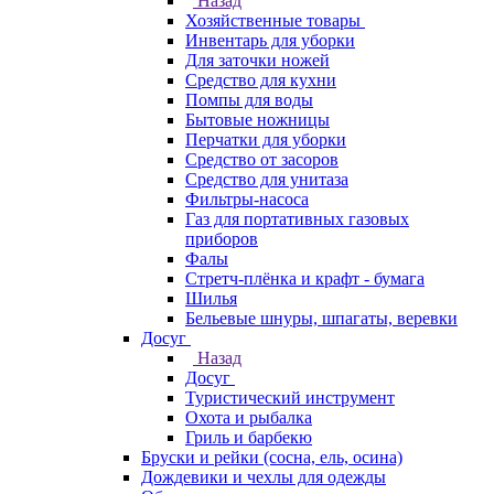
Назад
Хозяйственные товары
Инвентарь для уборки
Для заточки ножей
Средство для кухни
Помпы для воды
Бытовые ножницы
Перчатки для уборки
Средство от засоров
Средство для унитаза
Фильтры-насоса
Газ для портативных газовых
приборов
Фалы
Стретч-плёнка и крафт - бумага
Шилья
Бельевые шнуры, шпагаты, веревки
Досуг
Назад
Досуг
Туристический инструмент
Охота и рыбалка
Гриль и барбекю
Бруски и рейки (сосна, ель, осина)
Дождевики и чехлы для одежды