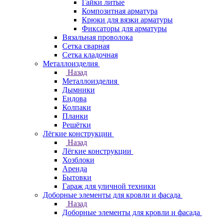
Гайки литые
Композитная арматура
Крюки для вязки арматуры
Фиксаторы для арматуры
Вязальная проволока
Сетка сварная
Сетка кладочная
Металлоизделия
Назад
Металлоизделия
Дымники
Ендова
Колпаки
Планки
Решётки
Лёгкие конструкции
Назад
Лёгкие конструкции
Хозблоки
Аренда
Бытовки
Гараж для уличной техники
Доборные элементы для кровли и фасада
Назад
Доборные элементы для кровли и фасада