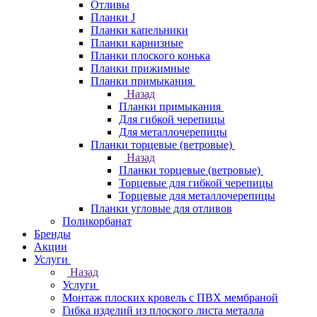
Отливы
Планки J
Планки капельники
Планки карнизные
Планки плоского конька
Планки прижимные
Планки примыкания
Назад
Планки примыкания
Для гибкой черепицы
Для металлочерепицы
Планки торцевые (ветровые)
Назад
Планки торцевые (ветровые)
Торцевые для гибкой черепицы
Торцевые для металлочерепицы
Планки угловые для отливов
Поликорбанат
Бренды
Акции
Услуги
Назад
Услуги
Монтаж плоских кровель с ПВХ мембраной
Гибка изделий из плоского листа металла