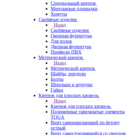
Специальный крепеж
Монтажные площадки
Хомуты
Скобяные изделия
Назад
Скобяные изделия
Оконная фурнитура
Для полок
Дверная фурнитура
Профили ПВХ
Метрический крепеж
Назад
Метрический крепеж
Шайбы, рондоли
Болты
Шпильки и шурупы
Гайки
Крепеж для плоских кровель
Назад
Крепеж для плоских кровель
Полимерные тарельчатые элементы
TOUA
Винт самонарезающий по бетону
острый
Винт самостопорящийся со сверлом