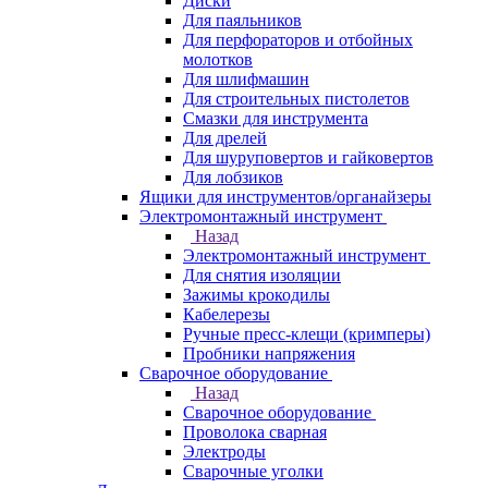
Диски
Для паяльников
Для перфораторов и отбойных
молотков
Для шлифмашин
Для строительных пистолетов
Смазки для инструмента
Для дрелей
Для шуруповертов и гайковертов
Для лобзиков
Ящики для инструментов/органайзеры
Электромонтажный инструмент
Назад
Электромонтажный инструмент
Для снятия изоляции
Зажимы крокодилы
Кабелерезы
Ручные пресс-клещи (кримперы)
Пробники напряжения
Сварочное оборудование
Назад
Сварочное оборудование
Проволока сварная
Электроды
Сварочные уголки