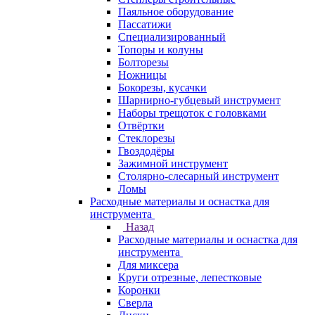
Паяльное оборудование
Пассатижи
Специализированный
Топоры и колуны
Болторезы
Ножницы
Бокорезы, кусачки
Шарнирно-губцевый инструмент
Наборы трещоток с головками
Отвёртки
Стеклорезы
Гвоздодёры
Зажимной инструмент
Столярно-слесарный инструмент
Ломы
Расходные материалы и оснастка для
инструмента
Назад
Расходные материалы и оснастка для
инструмента
Для миксера
Круги отрезные, лепестковые
Коронки
Сверла