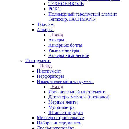
ТЕХНОНИКОЛЬ
РОКС
Полимерный тарельчатый элемент
Termoclip, FACHMANN
Такелаж
Анкеры
Назад
Анкеры
Анкерные болты
Рамные анкеры
Анкеры химические
Инструмент
Назад
Инструмент
Перфораторы
Измерительный инструмент
Назад
Измерительный инструмент
Детекторы металла (проводки)
Мерные ленты
Мультиметры
Штангенциркули
Миксеры строительные
Наборы инструментов
Дрель-шуроповёрт