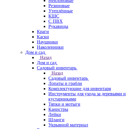
Нейлоновые
Резиновые
Утеплённые
КЩС
С ПВХ
Рукавицы
Краги
Каски
Наушники
Наколенники
Дом и сад
Назад
Дом и сад
Садовый инвентарь
Назад
Садовый инвентарь
Лопаты и грабли
Комплектующие для инвентаря
Инструменты для ухода за деревьями и
кустарниками
Тяпки и мотыги
Канистры
Лейки
Шланги
Укрывной материал