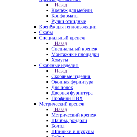
Назад
Крепёж для мебели
Конфирматы
Ручки откидные
Крепёж для теплоизоляции
Скобы
Специальный крепеж
Назад
Специальный крепеж
Монтажные площадки
Хомуты
Скобяные изделия
Назад
Скобяные изделия
Оконная фурнитура
Для полок
Дверная фурнитура
Профили ПВХ
Метрический крепеж
Назад
Метрический крепеж
Шайбы, рондоли
Болты
Шпильки и шурупы
Гайки