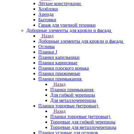
Лёгкие конструкции
Хозблоки
Аренда
Бытовки
Гараж для уличной техники
Доборные элементы для кровли и фасада
Назад
Доборные элементы для кровли и фасада
Отливы
Планки J
Планки капельники
Планки карнизные
Планки плоского конька
Планки прижимные
Планки примыкания
Назад
Планки примыкания
Для гибкой черепицы
Для металлочерепицы
Планки торцевые (ветровые)
Назад
Планки торцевые (ветровые)
Торцевые для гибкой черепицы
Торцевые для металлочерепицы
Планки угловые для отливов