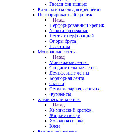
Гвозди финишные
Клипсы и скобы для крепления
Перфорированный крепеж
Назад
Перфорированный крепеж
Уголки крепёжные
Ленты с перфорацией
Опоры бруса
Пластины
Монтажные ленты
Назад
Монтажные ленты
Соединительные ленты
Демпферные ленты
Бордюрная лента
Скотчи
Сетка малярная, серпянка
Фумленты
Химический крепёж
Назад
Химический крепёж
Жидкие гвозди
Холодная сварка
Клеи
Крепёж для мебели