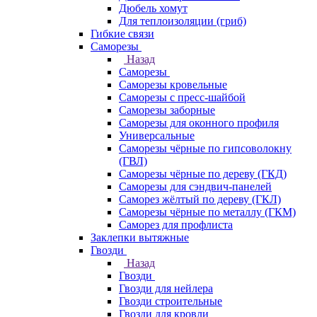
Дюбель хомут
Для теплоизоляции (гриб)
Гибкие связи
Саморезы
Назад
Саморезы
Саморезы кровельные
Саморезы с пресс-шайбой
Саморезы заборные
Саморезы для оконного профиля
Универсальные
Саморезы чёрные по гипсоволокну
(ГВЛ)
Саморезы чёрные по дереву (ГКД)
Саморезы для сэндвич-панелей
Саморез жёлтый по дереву (ГКЛ)
Саморезы чёрные по металлу (ГКМ)
Саморез для профлиста
Заклепки вытяжные
Гвозди
Назад
Гвозди
Гвозди для нейлера
Гвозди строительные
Гвозди для кровли