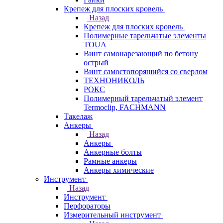
Крепеж для плоских кровель
Назад
Крепеж для плоских кровель
Полимерные тарельчатые элементы
TOUA
Винт самонарезающий по бетону
острый
Винт самостопорящийся со сверлом
ТЕХНОНИКОЛЬ
РОКС
Полимерный тарельчатый элемент
Termoclip, FACHMANN
Такелаж
Анкеры
Назад
Анкеры
Анкерные болты
Рамные анкеры
Анкеры химические
Инструмент
Назад
Инструмент
Перфораторы
Измерительный инструмент