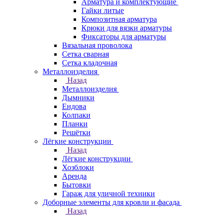
Арматура и комплектующие
Гайки литые
Композитная арматура
Крюки для вязки арматуры
Фиксаторы для арматуры
Вязальная проволока
Сетка сварная
Сетка кладочная
Металлоизделия
Назад
Металлоизделия
Дымники
Ендова
Колпаки
Планки
Решётки
Лёгкие конструкции
Назад
Лёгкие конструкции
Хозблоки
Аренда
Бытовки
Гараж для уличной техники
Доборные элементы для кровли и фасада
Назад