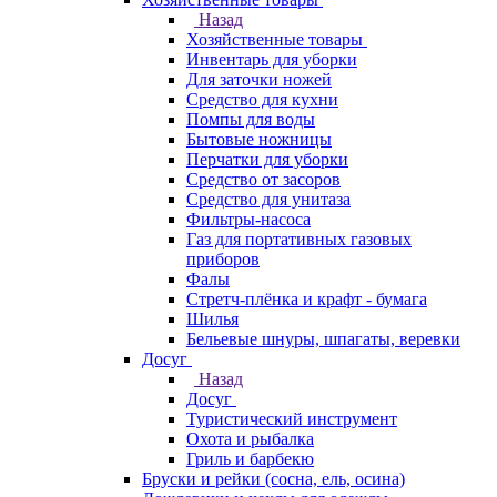
Назад
Хозяйственные товары
Инвентарь для уборки
Для заточки ножей
Средство для кухни
Помпы для воды
Бытовые ножницы
Перчатки для уборки
Средство от засоров
Средство для унитаза
Фильтры-насоса
Газ для портативных газовых
приборов
Фалы
Стретч-плёнка и крафт - бумага
Шилья
Бельевые шнуры, шпагаты, веревки
Досуг
Назад
Досуг
Туристический инструмент
Охота и рыбалка
Гриль и барбекю
Бруски и рейки (сосна, ель, осина)