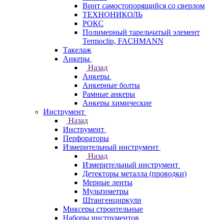
Винт самостопорящийся со сверлом
ТЕХНОНИКОЛЬ
РОКС
Полимерный тарельчатый элемент
Termoclip, FACHMANN
Такелаж
Анкеры
Назад
Анкеры
Анкерные болты
Рамные анкеры
Анкеры химические
Инструмент
Назад
Инструмент
Перфораторы
Измерительный инструмент
Назад
Измерительный инструмент
Детекторы металла (проводки)
Мерные ленты
Мультиметры
Штангенциркули
Миксеры строительные
Наборы инструментов