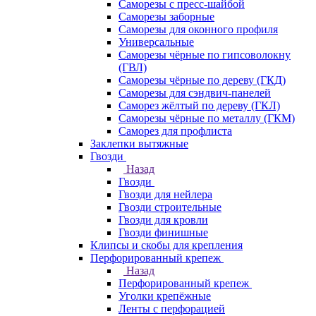
Саморезы с пресс-шайбой
Саморезы заборные
Саморезы для оконного профиля
Универсальные
Саморезы чёрные по гипсоволокну
(ГВЛ)
Саморезы чёрные по дереву (ГКД)
Саморезы для сэндвич-панелей
Саморез жёлтый по дереву (ГКЛ)
Саморезы чёрные по металлу (ГКМ)
Саморез для профлиста
Заклепки вытяжные
Гвозди
Назад
Гвозди
Гвозди для нейлера
Гвозди строительные
Гвозди для кровли
Гвозди финишные
Клипсы и скобы для крепления
Перфорированный крепеж
Назад
Перфорированный крепеж
Уголки крепёжные
Ленты с перфорацией