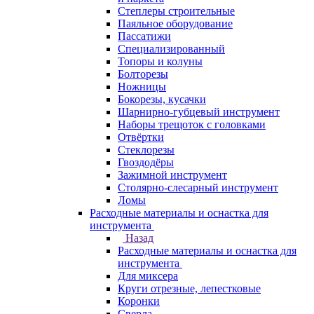
Степлеры строительные
Паяльное оборудование
Пассатижи
Специализированный
Топоры и колуны
Болторезы
Ножницы
Бокорезы, кусачки
Шарнирно-губцевый инструмент
Наборы трещоток с головками
Отвёртки
Стеклорезы
Гвоздодёры
Зажимной инструмент
Столярно-слесарный инструмент
Ломы
Расходные материалы и оснастка для
инструмента
Назад
Расходные материалы и оснастка для
инструмента
Для миксера
Круги отрезные, лепестковые
Коронки
Сверла