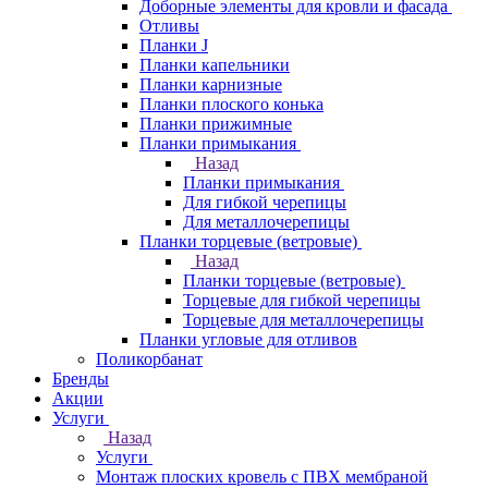
Доборные элементы для кровли и фасада
Отливы
Планки J
Планки капельники
Планки карнизные
Планки плоского конька
Планки прижимные
Планки примыкания
Назад
Планки примыкания
Для гибкой черепицы
Для металлочерепицы
Планки торцевые (ветровые)
Назад
Планки торцевые (ветровые)
Торцевые для гибкой черепицы
Торцевые для металлочерепицы
Планки угловые для отливов
Поликорбанат
Бренды
Акции
Услуги
Назад
Услуги
Монтаж плоских кровель с ПВХ мембраной