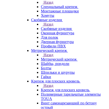
Назад
Специальный крепеж
Монтажные площадки
Хомуты
Скобяные изделия
Назад
Скобяные изделия
Оконная фурнитура
Для полок
Дверная фурнитура
Профили ПВХ
Метрический крепеж
Назад
Метрический крепеж
Шайбы, рондоли
Болты
Шпильки и шурупы
Гайки
Крепеж для плоских кровель
Назад
Крепеж для плоских кровель
Полимерные тарельчатые элементы
TOUA
Винт самонарезающий по бетону
острый