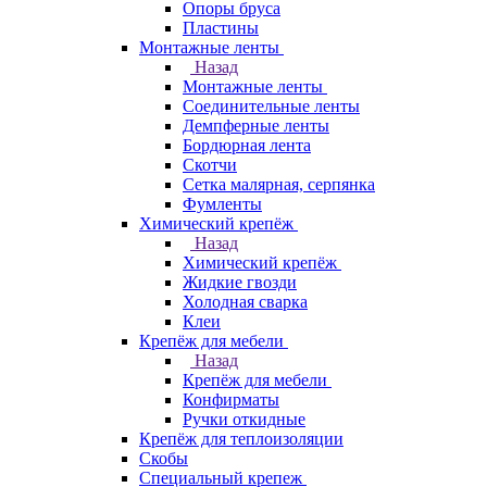
Опоры бруса
Пластины
Монтажные ленты
Назад
Монтажные ленты
Соединительные ленты
Демпферные ленты
Бордюрная лента
Скотчи
Сетка малярная, серпянка
Фумленты
Химический крепёж
Назад
Химический крепёж
Жидкие гвозди
Холодная сварка
Клеи
Крепёж для мебели
Назад
Крепёж для мебели
Конфирматы
Ручки откидные
Крепёж для теплоизоляции
Скобы
Специальный крепеж