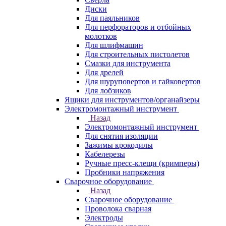
Диски
Для паяльников
Для перфораторов и отбойных
молотков
Для шлифмашин
Для строительных пистолетов
Смазки для инструмента
Для дрелей
Для шуруповертов и гайковертов
Для лобзиков
Ящики для инструментов/органайзеры
Электромонтажный инструмент
Назад
Электромонтажный инструмент
Для снятия изоляции
Зажимы крокодилы
Кабелерезы
Ручные пресс-клещи (кримперы)
Пробники напряжения
Сварочное оборудование
Назад
Сварочное оборудование
Проволока сварная
Электроды