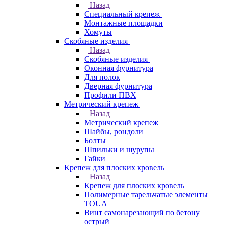
Назад
Специальный крепеж
Монтажные площадки
Хомуты
Скобяные изделия
Назад
Скобяные изделия
Оконная фурнитура
Для полок
Дверная фурнитура
Профили ПВХ
Метрический крепеж
Назад
Метрический крепеж
Шайбы, рондоли
Болты
Шпильки и шурупы
Гайки
Крепеж для плоских кровель
Назад
Крепеж для плоских кровель
Полимерные тарельчатые элементы
TOUA
Винт самонарезающий по бетону
острый