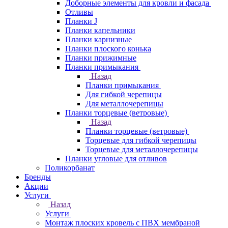
Доборные элементы для кровли и фасада
Отливы
Планки J
Планки капельники
Планки карнизные
Планки плоского конька
Планки прижимные
Планки примыкания
Назад
Планки примыкания
Для гибкой черепицы
Для металлочерепицы
Планки торцевые (ветровые)
Назад
Планки торцевые (ветровые)
Торцевые для гибкой черепицы
Торцевые для металлочерепицы
Планки угловые для отливов
Поликорбанат
Бренды
Акции
Услуги
Назад
Услуги
Монтаж плоских кровель с ПВХ мембраной