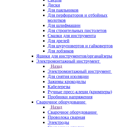
Диски
Для паяльников
Для перфораторов и отбойных
молотков
Для шлифмашин
Для строительных пистолетов
Смазки для инструмента
Для дрелей
Для шуруповертов и гайковертов
Для лобзиков
Ящики для инструментов/органайзеры
Электромонтажный инструмент
Назад
Электромонтажный инструмент
Для снятия изоляции
Зажимы крокодилы
Кабелерезы
Ручные пресс-клещи (кримперы)
Пробники напряжения
Сварочное оборудование
Назад
Сварочное оборудование
Проволока сварная
Электроды