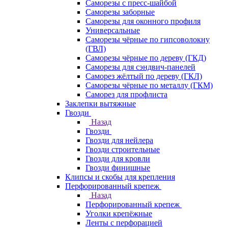
Саморезы с пресс-шайбой
Саморезы заборные
Саморезы для оконного профиля
Универсальные
Саморезы чёрные по гипсоволокну
(ГВЛ)
Саморезы чёрные по дереву (ГКД)
Саморезы для сэндвич-панелей
Саморез жёлтый по дереву (ГКЛ)
Саморезы чёрные по металлу (ГКМ)
Саморез для профлиста
Заклепки вытяжные
Гвозди
Назад
Гвозди
Гвозди для нейлера
Гвозди строительные
Гвозди для кровли
Гвозди финишные
Клипсы и скобы для крепления
Перфорированный крепеж
Назад
Перфорированный крепеж
Уголки крепёжные
Ленты с перфорацией