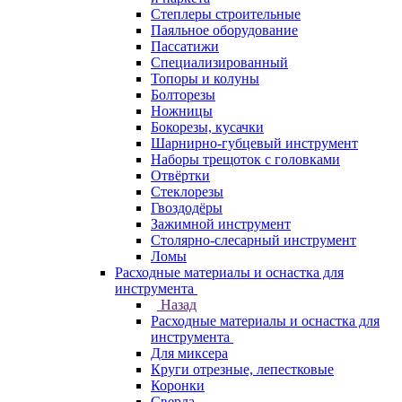
Степлеры строительные
Паяльное оборудование
Пассатижи
Специализированный
Топоры и колуны
Болторезы
Ножницы
Бокорезы, кусачки
Шарнирно-губцевый инструмент
Наборы трещоток с головками
Отвёртки
Стеклорезы
Гвоздодёры
Зажимной инструмент
Столярно-слесарный инструмент
Ломы
Расходные материалы и оснастка для
инструмента
Назад
Расходные материалы и оснастка для
инструмента
Для миксера
Круги отрезные, лепестковые
Коронки
Сверла