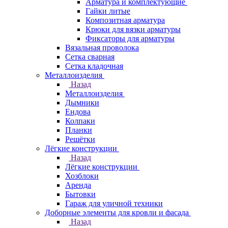
Арматура и комплектующие
Гайки литые
Композитная арматура
Крюки для вязки арматуры
Фиксаторы для арматуры
Вязальная проволока
Сетка сварная
Сетка кладочная
Металлоизделия
Назад
Металлоизделия
Дымники
Ендова
Колпаки
Планки
Решётки
Лёгкие конструкции
Назад
Лёгкие конструкции
Хозблоки
Аренда
Бытовки
Гараж для уличной техники
Доборные элементы для кровли и фасада
Назад