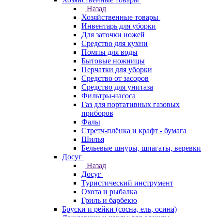
Назад
Хозяйственные товары
Инвентарь для уборки
Для заточки ножей
Средство для кухни
Помпы для воды
Бытовые ножницы
Перчатки для уборки
Средство от засоров
Средство для унитаза
Фильтры-насоса
Газ для портативных газовых
приборов
Фалы
Стретч-плёнка и крафт - бумага
Шилья
Бельевые шнуры, шпагаты, веревки
Досуг
Назад
Досуг
Туристический инструмент
Охота и рыбалка
Гриль и барбекю
Бруски и рейки (сосна, ель, осина)