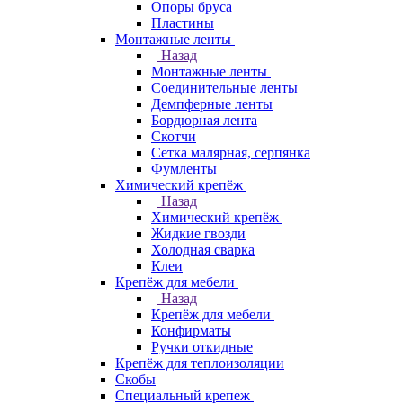
Опоры бруса
Пластины
Монтажные ленты
Назад
Монтажные ленты
Соединительные ленты
Демпферные ленты
Бордюрная лента
Скотчи
Сетка малярная, серпянка
Фумленты
Химический крепёж
Назад
Химический крепёж
Жидкие гвозди
Холодная сварка
Клеи
Крепёж для мебели
Назад
Крепёж для мебели
Конфирматы
Ручки откидные
Крепёж для теплоизоляции
Скобы
Специальный крепеж