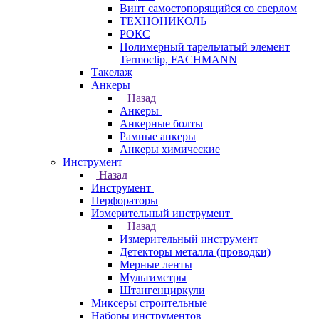
Винт самостопорящийся со сверлом
ТЕХНОНИКОЛЬ
РОКС
Полимерный тарельчатый элемент
Termoclip, FACHMANN
Такелаж
Анкеры
Назад
Анкеры
Анкерные болты
Рамные анкеры
Анкеры химические
Инструмент
Назад
Инструмент
Перфораторы
Измерительный инструмент
Назад
Измерительный инструмент
Детекторы металла (проводки)
Мерные ленты
Мультиметры
Штангенциркули
Миксеры строительные
Наборы инструментов