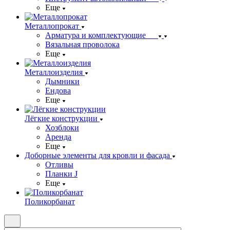
Еще
Металлопрокат
Арматура и комплектующие
Вязальная проволока
Еще
Металлоизделия
Дымники
Ендова
Еще
Лёгкие конструкции
Хозблоки
Аренда
Еще
Доборные элементы для кровли и фасада
Отливы
Планки J
Еще
Поликорбанат