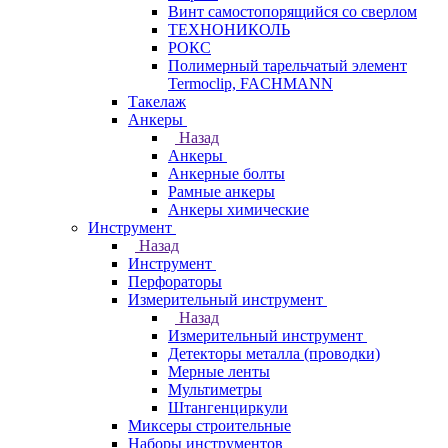
Винт самостопорящийся со сверлом
ТЕХНОНИКОЛЬ
РОКС
Полимерный тарельчатый элемент
Termoclip, FACHMANN
Такелаж
Анкеры
Назад
Анкеры
Анкерные болты
Рамные анкеры
Анкеры химические
Инструмент
Назад
Инструмент
Перфораторы
Измерительный инструмент
Назад
Измерительный инструмент
Детекторы металла (проводки)
Мерные ленты
Мультиметры
Штангенциркули
Миксеры строительные
Наборы инструментов