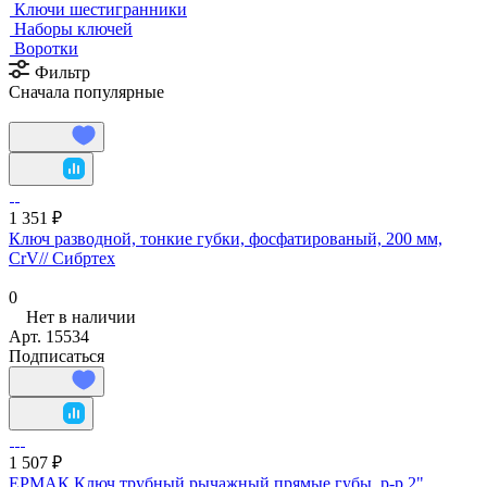
Ключи шестигранники
Наборы ключей
Воротки
Фильтр
Сначала популярные
1 351 ₽
Ключ разводной, тонкие губки, фосфатированый, 200 мм,
CrV// Сибртех
0
Нет в наличии
Арт.
15534
Подписаться
1 507 ₽
ЕРМАК Ключ трубный рычажный прямые губы, р-р 2"