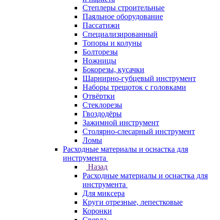
Степлеры строительные
Паяльное оборудование
Пассатижи
Специализированный
Топоры и колуны
Болторезы
Ножницы
Бокорезы, кусачки
Шарнирно-губцевый инструмент
Наборы трещоток с головками
Отвёртки
Стеклорезы
Гвоздодёры
Зажимной инструмент
Столярно-слесарный инструмент
Ломы
Расходные материалы и оснастка для
инструмента
Назад
Расходные материалы и оснастка для
инструмента
Для миксера
Круги отрезные, лепестковые
Коронки
Сверла