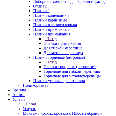
Доборные элементы для кровли и фасада
Отливы
Планки J
Планки капельники
Планки карнизные
Планки плоского конька
Планки прижимные
Планки примыкания
Назад
Планки примыкания
Для гибкой черепицы
Для металлочерепицы
Планки торцевые (ветровые)
Назад
Планки торцевые (ветровые)
Торцевые для гибкой черепицы
Торцевые для металлочерепицы
Планки угловые для отливов
Поликорбанат
Бренды
Акции
Услуги
Назад
Услуги
Монтаж плоских кровель с ПВХ мембраной