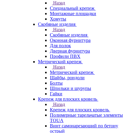
Назад
Специальный крепеж
Монтажные площадки
Хомуты
Скобяные изделия
Назад
Скобяные изделия
Оконная фурнитура
Для полок
Дверная фурнитура
Профили ПВХ
Метрический крепеж
Назад
Метрический крепеж
Шайбы, рондоли
Болты
Шпильки и шурупы
Гайки
Крепеж для плоских кровель
Назад
Крепеж для плоских кровель
Полимерные тарельчатые элементы
TOUA
Винт самонарезающий по бетону
острый