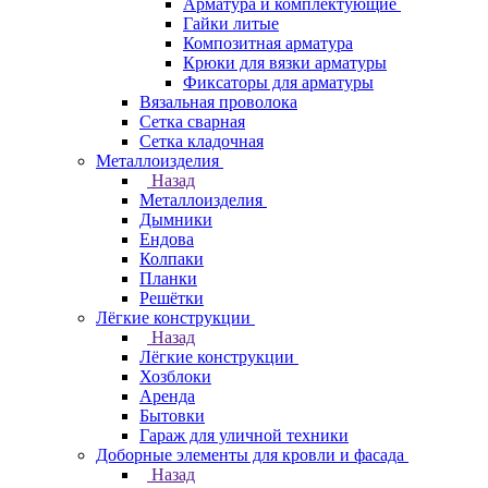
Арматура и комплектующие
Гайки литые
Композитная арматура
Крюки для вязки арматуры
Фиксаторы для арматуры
Вязальная проволока
Сетка сварная
Сетка кладочная
Металлоизделия
Назад
Металлоизделия
Дымники
Ендова
Колпаки
Планки
Решётки
Лёгкие конструкции
Назад
Лёгкие конструкции
Хозблоки
Аренда
Бытовки
Гараж для уличной техники
Доборные элементы для кровли и фасада
Назад