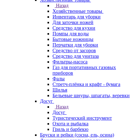
Назад
Хозяйственные товары
Инвентарь для уборки
Для заточки ножей
Средство для кухни
Помпы для воды
Бытовые ножницы
Перчатки для уборки
Средство от засоров
Средство для унитаза
Фильтры-насоса
Газ для портативных газовых
приборов
Фалы
Стретч-плёнка и крафт - бумага
Шилья
Бельевые шнуры, шпагаты, веревки
Досуг
Назад
Досуг
Туристический инструмент
Охота и рыбалка
Гриль и барбекю
Бруски и рейки (сосна, ель, осина)