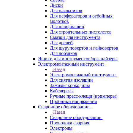
Диски
Для паяльников
Для перфораторов и отбойных
молотков
Для шлифмашин
Для строительных пистолетов
Смазки для инструмента
Для дрелей
Для шуруповертов и гайковертов
Для лобзиков
Ящики для инструментов/органайзеры
Электромонтажный инструмент
Назад
Электромонтажный инструмент
Для снятия изоляции
Зажимы крокодилы
Кабелерезы
Ручные пресс-клещи (кримперы)
Пробники напряжения
Сварочное оборудование
Назад
Сварочное оборудование
Проволока сварная
Электроды