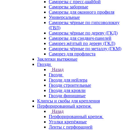
Саморезы с пресс-шайбой
Саморезы заборные
Саморезы для оконного профиля
Универсальные
Саморезы чёрные по гипсоволокну
(ГВЛ)
Саморезы чёрные по дереву (ГКД)
Саморезы для сэндвич-панелей
Саморез жёлтый по дереву (ГКЛ)
Саморезы чёрные по металлу (ГКМ)
Саморез для профлиста
Заклепки вытяжные
Гвозди
Назад
Гвозди
Гвозди для нейлера
Гвозди строительные
Гвозди для кровли
Гвозди финишные
Клипсы и скобы для крепления
Перфорированный крепеж
Назад
Перфорированный крепеж
Уголки крепёжные
Ленты с перфорацией