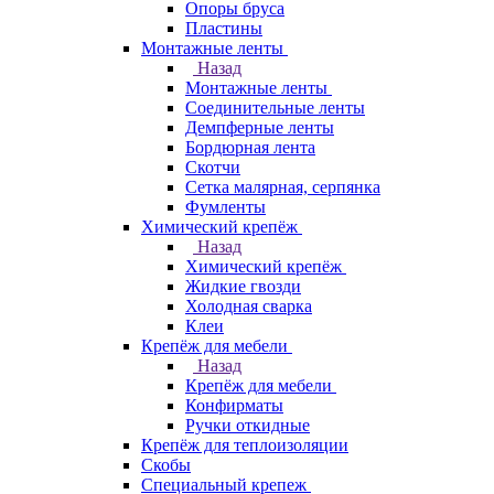
Опоры бруса
Пластины
Монтажные ленты
Назад
Монтажные ленты
Соединительные ленты
Демпферные ленты
Бордюрная лента
Скотчи
Сетка малярная, серпянка
Фумленты
Химический крепёж
Назад
Химический крепёж
Жидкие гвозди
Холодная сварка
Клеи
Крепёж для мебели
Назад
Крепёж для мебели
Конфирматы
Ручки откидные
Крепёж для теплоизоляции
Скобы
Специальный крепеж