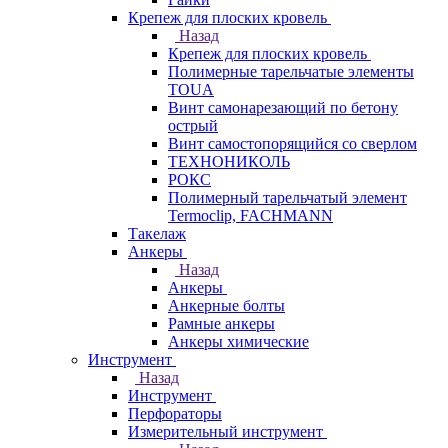
Крепеж для плоских кровель
Назад
Крепеж для плоских кровель
Полимерные тарельчатые элементы
TOUA
Винт самонарезающий по бетону
острый
Винт самостопорящийся со сверлом
ТЕХНОНИКОЛЬ
РОКС
Полимерный тарельчатый элемент
Termoclip, FACHMANN
Такелаж
Анкеры
Назад
Анкеры
Анкерные болты
Рамные анкеры
Анкеры химические
Инструмент
Назад
Инструмент
Перфораторы
Измерительный инструмент