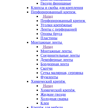
Гвозди финишные
Клипсы и скобы для крепления
Перфорированный крепеж
Назад
Перфорированный крепеж
Уголки крепёжные
Ленты с перфорацией
Опоры бруса
Пластины
Монтажные ленты
Назад
Монтажные ленты
Соединительные ленты
Демпферные ленты
Бордюрная лента
Скотчи
Сетка малярная, серпянка
Фумленты
Химический крепёж
Назад
Химический крепёж
Жидкие гвозди
Холодная сварка
Клеи
Крепёж для мебели