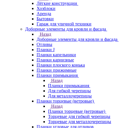
Лёгкие конструкции
Хозблоки
Аренда
Бытовки
Гараж для уличной техники
Доборные элементы для кровли и фасада
Назад
Доборные элементы для кровли и фасада
Отливы
Планки J
Планки капельники
Планки карнизные
Планки плоского конька
Планки прижимные
Планки примыкания
Назад
Планки примыкания
Для гибкой черепицы
Для металлочерепицы
Планки торцевые (ветровые)
Назад
Планки торцевые (ветровые)
Торцевые для гибкой черепицы
Торцевые для металлочерепицы
Планки угловые для отливов