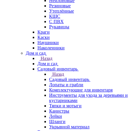
Нейлоновые
Резиновые
Утеплённые
КЩС
С ПВХ
Рукавицы
Краги
Каски
Наушники
Наколенники
Дом и сад
Назад
Дом и сад
Садовый инвентарь
Назад
Садовый инвентарь
Лопаты и грабли
Комплектующие для инвентаря
Инструменты для ухода за деревьями и
кустарниками
Тяпки и мотыги
Канистры
Лейки
Шланги
Укрывной материал