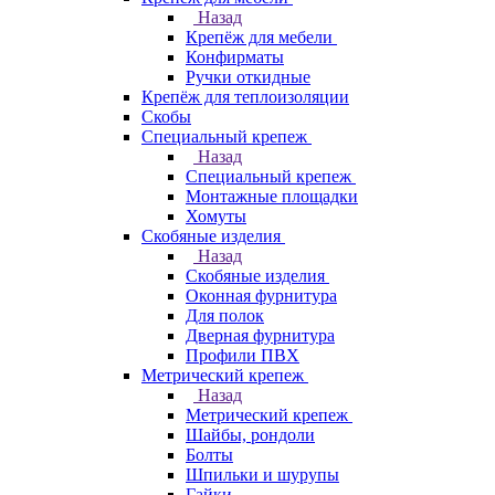
Назад
Крепёж для мебели
Конфирматы
Ручки откидные
Крепёж для теплоизоляции
Скобы
Специальный крепеж
Назад
Специальный крепеж
Монтажные площадки
Хомуты
Скобяные изделия
Назад
Скобяные изделия
Оконная фурнитура
Для полок
Дверная фурнитура
Профили ПВХ
Метрический крепеж
Назад
Метрический крепеж
Шайбы, рондоли
Болты
Шпильки и шурупы
Гайки