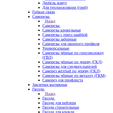
Дюбель хомут
Для теплоизоляции (гриб)
Гибкие связи
Саморезы
Назад
Саморезы
Саморезы кровельные
Саморезы с пресс-шайбой
Саморезы заборные
Саморезы для оконного профиля
Универсальные
Саморезы чёрные по гипсоволокну
(ГВЛ)
Саморезы чёрные по дереву (ГКД)
Саморезы для сэндвич-панелей
Саморез жёлтый по дереву (ГКЛ)
Саморезы чёрные по металлу (ГКМ)
Саморез для профлиста
Заклепки вытяжные
Гвозди
Назад
Гвозди
Гвозди для нейлера
Гвозди строительные
Гвозди для кровли