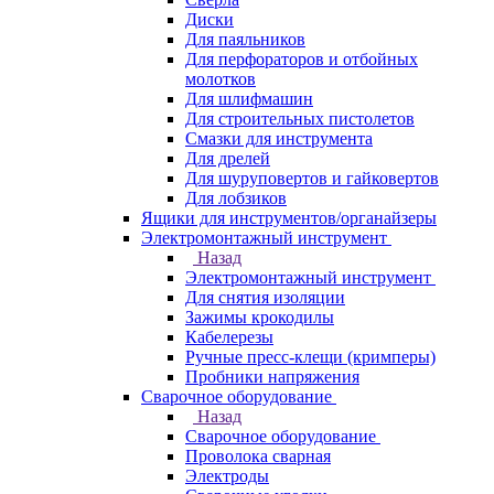
Диски
Для паяльников
Для перфораторов и отбойных
молотков
Для шлифмашин
Для строительных пистолетов
Смазки для инструмента
Для дрелей
Для шуруповертов и гайковертов
Для лобзиков
Ящики для инструментов/органайзеры
Электромонтажный инструмент
Назад
Электромонтажный инструмент
Для снятия изоляции
Зажимы крокодилы
Кабелерезы
Ручные пресс-клещи (кримперы)
Пробники напряжения
Сварочное оборудование
Назад
Сварочное оборудование
Проволока сварная
Электроды