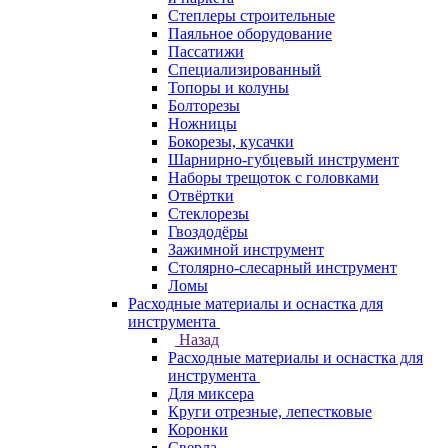
Степлеры строительные
Паяльное оборудование
Пассатижи
Специализированный
Топоры и колуны
Болторезы
Ножницы
Бокорезы, кусачки
Шарнирно-губцевый инструмент
Наборы трещоток с головками
Отвёртки
Стеклорезы
Гвоздодёры
Зажимной инструмент
Столярно-слесарный инструмент
Ломы
Расходные материалы и оснастка для
инструмента
Назад
Расходные материалы и оснастка для
инструмента
Для миксера
Круги отрезные, лепестковые
Коронки
Сверла