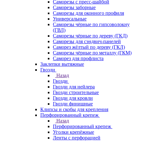
Саморезы с пресс-шайбой
Саморезы заборные
Саморезы для оконного профиля
Универсальные
Саморезы чёрные по гипсоволокну
(ГВЛ)
Саморезы чёрные по дереву (ГКД)
Саморезы для сэндвич-панелей
Саморез жёлтый по дереву (ГКЛ)
Саморезы чёрные по металлу (ГКМ)
Саморез для профлиста
Заклепки вытяжные
Гвозди
Назад
Гвозди
Гвозди для нейлера
Гвозди строительные
Гвозди для кровли
Гвозди финишные
Клипсы и скобы для крепления
Перфорированный крепеж
Назад
Перфорированный крепеж
Уголки крепёжные
Ленты с перфорацией