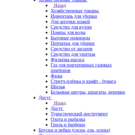
Назад
Хозяйственные товары
Инвентарь для уборки
Для заточки ножей
Средство для кухни
Помпы для воды
Бытовые ножницы
Перчатки для уборки
Средство от засоров
Средство для унитаза
Фильтры-насоса
Газ для портативных газовых
приборов
Фалы
Стретч-плёнка и крафт - бумага
Шилья
Бельевые шнуры, шпагаты, веревки
Досуг
Назад
Досуг
Туристический инструмент
Охота и рыбалка
Гриль и барбекю
Бруски и рейки (сосна, ель, осина)