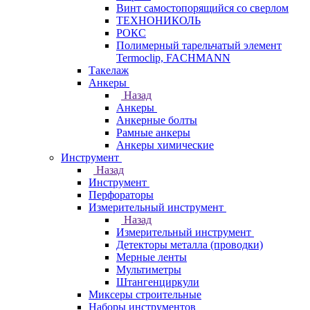
Винт самостопорящийся со сверлом
ТЕХНОНИКОЛЬ
РОКС
Полимерный тарельчатый элемент
Termoclip, FACHMANN
Такелаж
Анкеры
Назад
Анкеры
Анкерные болты
Рамные анкеры
Анкеры химические
Инструмент
Назад
Инструмент
Перфораторы
Измерительный инструмент
Назад
Измерительный инструмент
Детекторы металла (проводки)
Мерные ленты
Мультиметры
Штангенциркули
Миксеры строительные
Наборы инструментов