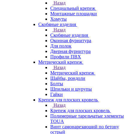
Назад
Специальный крепеж
Монтажные площадки
Хомуты
Скобяные изделия
Назад
Скобяные изделия
Оконная фурнитура
Для полок
Дверная фурнитура
Профили ПВХ
Метрический крепеж
Назад
Метрический крепеж
Шайбы, рондоли
Болты
Шпильки и шурупы
Гайки
Крепеж для плоских кровель
Назад
Крепеж для плоских кровель
Полимерные тарельчатые элементы
TOUA
Винт самонарезающий по бетону
острый