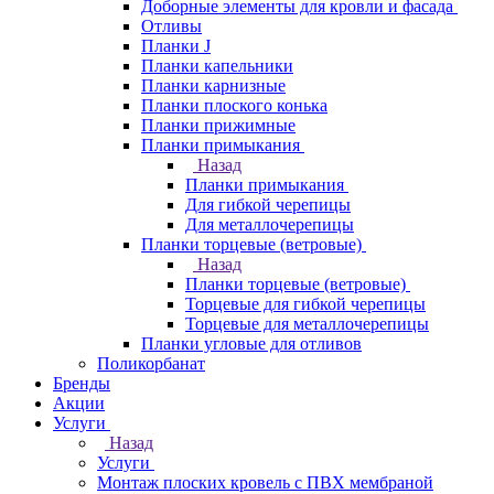
Доборные элементы для кровли и фасада
Отливы
Планки J
Планки капельники
Планки карнизные
Планки плоского конька
Планки прижимные
Планки примыкания
Назад
Планки примыкания
Для гибкой черепицы
Для металлочерепицы
Планки торцевые (ветровые)
Назад
Планки торцевые (ветровые)
Торцевые для гибкой черепицы
Торцевые для металлочерепицы
Планки угловые для отливов
Поликорбанат
Бренды
Акции
Услуги
Назад
Услуги
Монтаж плоских кровель с ПВХ мембраной