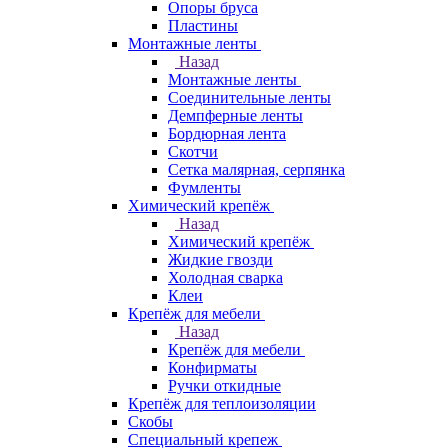
Опоры бруса
Пластины
Монтажные ленты
Назад
Монтажные ленты
Соединительные ленты
Демпферные ленты
Бордюрная лента
Скотчи
Сетка малярная, серпянка
Фумленты
Химический крепёж
Назад
Химический крепёж
Жидкие гвозди
Холодная сварка
Клеи
Крепёж для мебели
Назад
Крепёж для мебели
Конфирматы
Ручки откидные
Крепёж для теплоизоляции
Скобы
Специальный крепеж