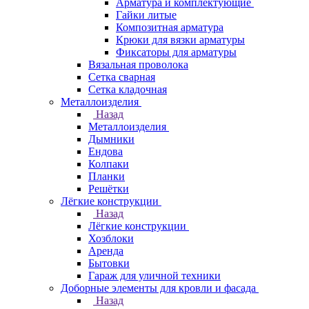
Арматура и комплектующие
Гайки литые
Композитная арматура
Крюки для вязки арматуры
Фиксаторы для арматуры
Вязальная проволока
Сетка сварная
Сетка кладочная
Металлоизделия
Назад
Металлоизделия
Дымники
Ендова
Колпаки
Планки
Решётки
Лёгкие конструкции
Назад
Лёгкие конструкции
Хозблоки
Аренда
Бытовки
Гараж для уличной техники
Доборные элементы для кровли и фасада
Назад