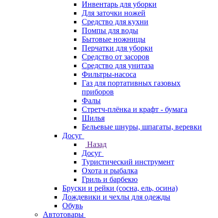
Инвентарь для уборки
Для заточки ножей
Средство для кухни
Помпы для воды
Бытовые ножницы
Перчатки для уборки
Средство от засоров
Средство для унитаза
Фильтры-насоса
Газ для портативных газовых
приборов
Фалы
Стретч-плёнка и крафт - бумага
Шилья
Бельевые шнуры, шпагаты, веревки
Досуг
Назад
Досуг
Туристический инструмент
Охота и рыбалка
Гриль и барбекю
Бруски и рейки (сосна, ель, осина)
Дождевики и чехлы для одежды
Обувь
Автотовары