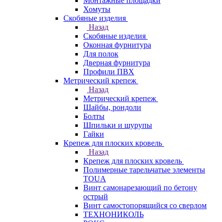
Монтажные площадки
Хомуты
Скобяные изделия
Назад
Скобяные изделия
Оконная фурнитура
Для полок
Дверная фурнитура
Профили ПВХ
Метрический крепеж
Назад
Метрический крепеж
Шайбы, рондоли
Болты
Шпильки и шурупы
Гайки
Крепеж для плоских кровель
Назад
Крепеж для плоских кровель
Полимерные тарельчатые элементы
TOUA
Винт самонарезающий по бетону
острый
Винт самостопорящийся со сверлом
ТЕХНОНИКОЛЬ