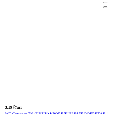
3.19 ₽/
шт
МТ Саморез ZN (ЦИНК) КРОВЕЛЬНЫЙ "ROOFRETAIL"