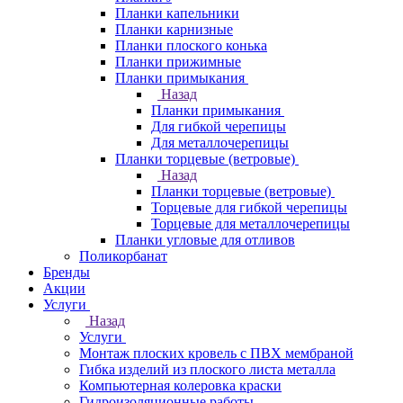
Планки капельники
Планки карнизные
Планки плоского конька
Планки прижимные
Планки примыкания
Назад
Планки примыкания
Для гибкой черепицы
Для металлочерепицы
Планки торцевые (ветровые)
Назад
Планки торцевые (ветровые)
Торцевые для гибкой черепицы
Торцевые для металлочерепицы
Планки угловые для отливов
Поликорбанат
Бренды
Акции
Услуги
Назад
Услуги
Монтаж плоских кровель с ПВХ мембраной
Гибка изделий из плоского листа металла
Компьютерная колеровка краски
Гидроизоляционные работы