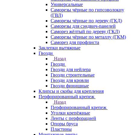
Универсальные
Саморезы чёрные по гипсоволокну
(ГВЛ)
Саморезы чёрные по дереву (ГКД)
Саморезы для сэндвич-панелей
Саморез жёлтый по дереву (ГКЛ)
Саморезы чёрные по металлу (ГКМ)
Саморез для профлиста
Заклепки вытяжные
Гвозди
Назад
Гвозди
Гвозди для нейлера
Гвозди строительные
Гвозди для кровли
Гвозди финишные
Клипсы и скобы для крепления
Перфорированный крепеж
Назад
Перфорированный крепеж
Уголки крепёжные
Ленты с перфорацией
Опоры бруса
Пластины
Монтажные ленты