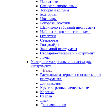
Пассатижи
Специализированный
Топоры и колуны
Болторезы
Ножницы
Бокорезы, кусачки
Шарнирно-губцевый инструмент
Наборы трещоток с головками
Отвёртки
Стеклорезы
Гвоздодёры
Зажимной инструмент
Столярно-слесарный инструмент
Ломы
Расходные материалы и оснастка для
инструмента
Назад
Расходные материалы и оснастка для
инструмента
Для миксера
Круги отрезные, лепестковые
Коронки
Сверла
Диски
Для паяльников