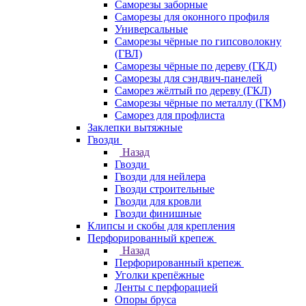
Саморезы заборные
Саморезы для оконного профиля
Универсальные
Саморезы чёрные по гипсоволокну
(ГВЛ)
Саморезы чёрные по дереву (ГКД)
Саморезы для сэндвич-панелей
Саморез жёлтый по дереву (ГКЛ)
Саморезы чёрные по металлу (ГКМ)
Саморез для профлиста
Заклепки вытяжные
Гвозди
Назад
Гвозди
Гвозди для нейлера
Гвозди строительные
Гвозди для кровли
Гвозди финишные
Клипсы и скобы для крепления
Перфорированный крепеж
Назад
Перфорированный крепеж
Уголки крепёжные
Ленты с перфорацией
Опоры бруса