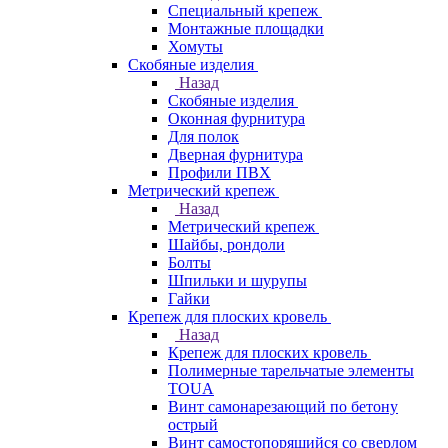
Специальный крепеж
Монтажные площадки
Хомуты
Скобяные изделия
Назад
Скобяные изделия
Оконная фурнитура
Для полок
Дверная фурнитура
Профили ПВХ
Метрический крепеж
Назад
Метрический крепеж
Шайбы, рондоли
Болты
Шпильки и шурупы
Гайки
Крепеж для плоских кровель
Назад
Крепеж для плоских кровель
Полимерные тарельчатые элементы
TOUA
Винт самонарезающий по бетону
острый
Винт самостопорящийся со сверлом