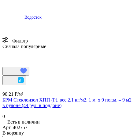
Водосток
Фильтр
Сначала популярные
90.21 ₽/
м²
БРМ Стеклоизол ХПП (Р), вес 2,1 кг/м2, 1 м. х 9 пог.м. – 9 м2
в рулоне (49 рул. в поддоне)
0
Есть в наличии
Арт.
402757
В корзину