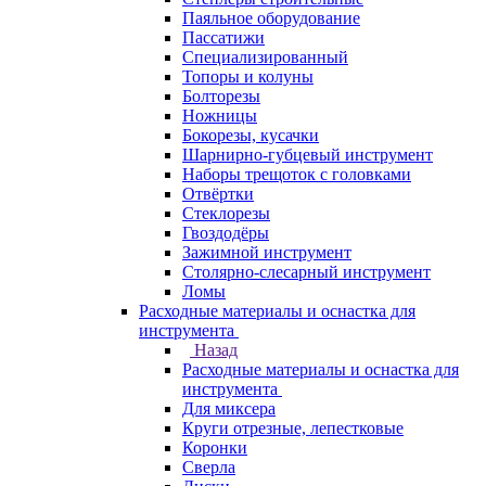
Паяльное оборудование
Пассатижи
Специализированный
Топоры и колуны
Болторезы
Ножницы
Бокорезы, кусачки
Шарнирно-губцевый инструмент
Наборы трещоток с головками
Отвёртки
Стеклорезы
Гвоздодёры
Зажимной инструмент
Столярно-слесарный инструмент
Ломы
Расходные материалы и оснастка для
инструмента
Назад
Расходные материалы и оснастка для
инструмента
Для миксера
Круги отрезные, лепестковые
Коронки
Сверла