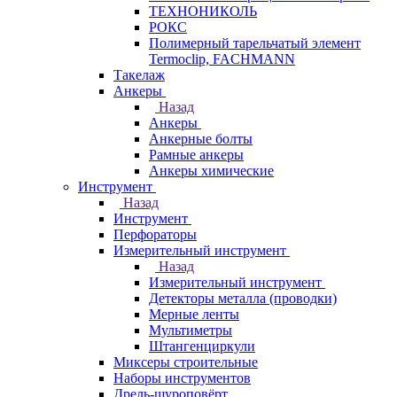
ТЕХНОНИКОЛЬ
РОКС
Полимерный тарельчатый элемент
Termoclip, FACHMANN
Такелаж
Анкеры
Назад
Анкеры
Анкерные болты
Рамные анкеры
Анкеры химические
Инструмент
Назад
Инструмент
Перфораторы
Измерительный инструмент
Назад
Измерительный инструмент
Детекторы металла (проводки)
Мерные ленты
Мультиметры
Штангенциркули
Миксеры строительные
Наборы инструментов
Дрель-шуроповёрт