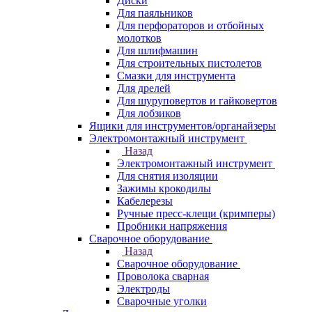
Диски
Для паяльников
Для перфораторов и отбойных
молотков
Для шлифмашин
Для строительных пистолетов
Смазки для инструмента
Для дрелей
Для шуруповертов и гайковертов
Для лобзиков
Ящики для инструментов/органайзеры
Электромонтажный инструмент
Назад
Электромонтажный инструмент
Для снятия изоляции
Зажимы крокодилы
Кабелерезы
Ручные пресс-клещи (кримперы)
Пробники напряжения
Сварочное оборудование
Назад
Сварочное оборудование
Проволока сварная
Электроды
Сварочные уголки