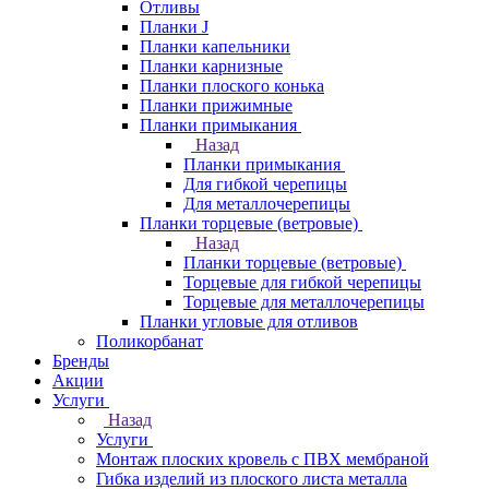
Отливы
Планки J
Планки капельники
Планки карнизные
Планки плоского конька
Планки прижимные
Планки примыкания
Назад
Планки примыкания
Для гибкой черепицы
Для металлочерепицы
Планки торцевые (ветровые)
Назад
Планки торцевые (ветровые)
Торцевые для гибкой черепицы
Торцевые для металлочерепицы
Планки угловые для отливов
Поликорбанат
Бренды
Акции
Услуги
Назад
Услуги
Монтаж плоских кровель с ПВХ мембраной
Гибка изделий из плоского листа металла