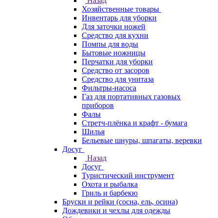
Назад
Хозяйственные товары
Инвентарь для уборки
Для заточки ножей
Средство для кухни
Помпы для воды
Бытовые ножницы
Перчатки для уборки
Средство от засоров
Средство для унитаза
Фильтры-насоса
Газ для портативных газовых
приборов
Фалы
Стретч-плёнка и крафт - бумага
Шилья
Бельевые шнуры, шпагаты, веревки
Досуг
Назад
Досуг
Туристический инструмент
Охота и рыбалка
Гриль и барбекю
Бруски и рейки (сосна, ель, осина)
Дождевики и чехлы для одежды