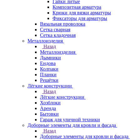
Гайки литые
Композитная арматура
Крюки для вязки арматуры
Фиксаторы для арматуры
Вязальная проволока
Сетка сварная
Сетка кладочная
Металлоизделия
Назад
Металлоизделия
Дымники
Ендова
Колпаки
Планки
Решётки
Лёгкие конструкции
Назад
Лёгкие конструкции
Хозблоки
Аренда
Бытовки
Гараж для уличной техники
Доборные элементы для кровли и фасада
Назад
Доборные элементы для кровли и фасада