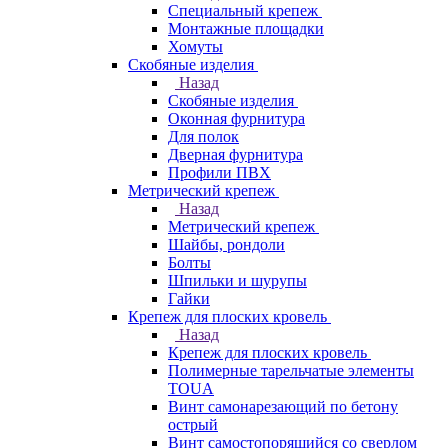
Специальный крепеж
Монтажные площадки
Хомуты
Скобяные изделия
Назад
Скобяные изделия
Оконная фурнитура
Для полок
Дверная фурнитура
Профили ПВХ
Метрический крепеж
Назад
Метрический крепеж
Шайбы, рондоли
Болты
Шпильки и шурупы
Гайки
Крепеж для плоских кровель
Назад
Крепеж для плоских кровель
Полимерные тарельчатые элементы
TOUA
Винт самонарезающий по бетону
острый
Винт самостопорящийся со сверлом