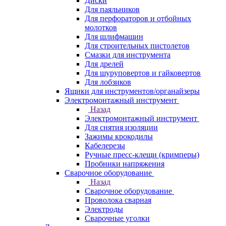
Диски
Для паяльников
Для перфораторов и отбойных
молотков
Для шлифмашин
Для строительных пистолетов
Смазки для инструмента
Для дрелей
Для шуруповертов и гайковертов
Для лобзиков
Ящики для инструментов/органайзеры
Электромонтажный инструмент
Назад
Электромонтажный инструмент
Для снятия изоляции
Зажимы крокодилы
Кабелерезы
Ручные пресс-клещи (кримперы)
Пробники напряжения
Сварочное оборудование
Назад
Сварочное оборудование
Проволока сварная
Электроды
Сварочные уголки