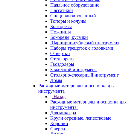
Паяльное оборудование
Пассатижи
Специализированный
Топоры и колуны
Болторезы
Ножницы
Бокорезы, кусачки
Шарнирно-губцевый инструмент
Наборы трещоток с головками
Отвёртки
Стеклорезы
Гвоздодёры
Зажимной инструмент
Столярно-слесарный инструмент
Ломы
Расходные материалы и оснастка для
инструмента
Назад
Расходные материалы и оснастка для
инструмента
Для миксера
Круги отрезные, лепестковые
Коронки
Сверла