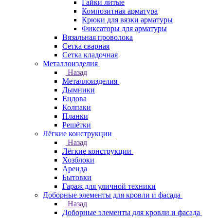
Гайки литые
Композитная арматура
Крюки для вязки арматуры
Фиксаторы для арматуры
Вязальная проволока
Сетка сварная
Сетка кладочная
Металлоизделия
Назад
Металлоизделия
Дымники
Ендова
Колпаки
Планки
Решётки
Лёгкие конструкции
Назад
Лёгкие конструкции
Хозблоки
Аренда
Бытовки
Гараж для уличной техники
Доборные элементы для кровли и фасада
Назад
Доборные элементы для кровли и фасада