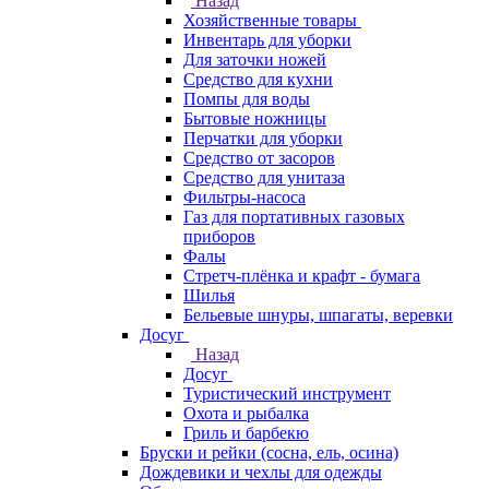
Назад
Хозяйственные товары
Инвентарь для уборки
Для заточки ножей
Средство для кухни
Помпы для воды
Бытовые ножницы
Перчатки для уборки
Средство от засоров
Средство для унитаза
Фильтры-насоса
Газ для портативных газовых
приборов
Фалы
Стретч-плёнка и крафт - бумага
Шилья
Бельевые шнуры, шпагаты, веревки
Досуг
Назад
Досуг
Туристический инструмент
Охота и рыбалка
Гриль и барбекю
Бруски и рейки (сосна, ель, осина)
Дождевики и чехлы для одежды