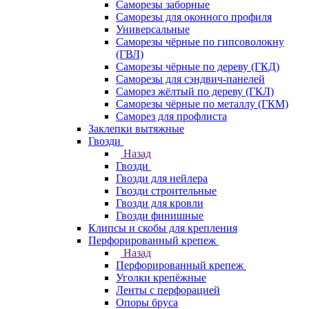
Саморезы заборные
Саморезы для оконного профиля
Универсальные
Саморезы чёрные по гипсоволокну
(ГВЛ)
Саморезы чёрные по дереву (ГКД)
Саморезы для сэндвич-панелей
Саморез жёлтый по дереву (ГКЛ)
Саморезы чёрные по металлу (ГКМ)
Саморез для профлиста
Заклепки вытяжные
Гвозди
Назад
Гвозди
Гвозди для нейлера
Гвозди строительные
Гвозди для кровли
Гвозди финишные
Клипсы и скобы для крепления
Перфорированный крепеж
Назад
Перфорированный крепеж
Уголки крепёжные
Ленты с перфорацией
Опоры бруса