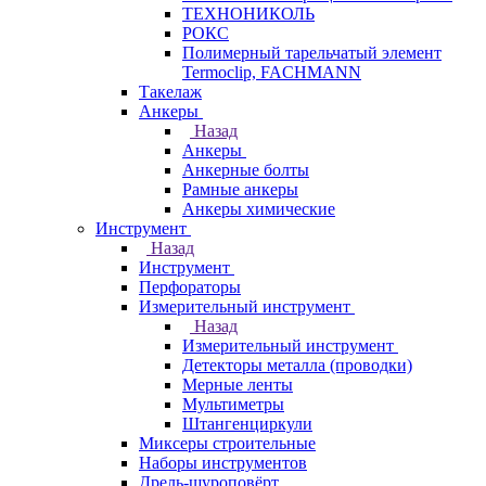
ТЕХНОНИКОЛЬ
РОКС
Полимерный тарельчатый элемент
Termoclip, FACHMANN
Такелаж
Анкеры
Назад
Анкеры
Анкерные болты
Рамные анкеры
Анкеры химические
Инструмент
Назад
Инструмент
Перфораторы
Измерительный инструмент
Назад
Измерительный инструмент
Детекторы металла (проводки)
Мерные ленты
Мультиметры
Штангенциркули
Миксеры строительные
Наборы инструментов
Дрель-шуроповёрт