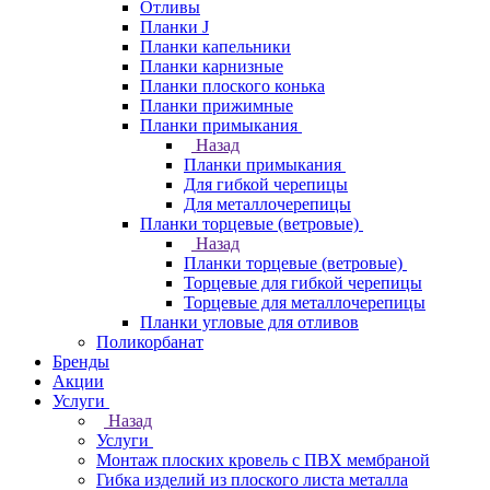
Отливы
Планки J
Планки капельники
Планки карнизные
Планки плоского конька
Планки прижимные
Планки примыкания
Назад
Планки примыкания
Для гибкой черепицы
Для металлочерепицы
Планки торцевые (ветровые)
Назад
Планки торцевые (ветровые)
Торцевые для гибкой черепицы
Торцевые для металлочерепицы
Планки угловые для отливов
Поликорбанат
Бренды
Акции
Услуги
Назад
Услуги
Монтаж плоских кровель с ПВХ мембраной
Гибка изделий из плоского листа металла