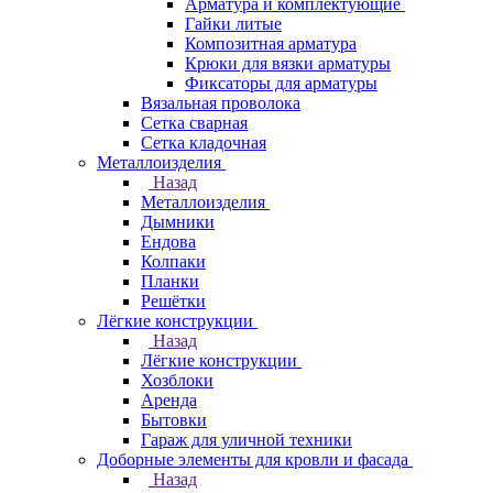
Арматура и комплектующие
Гайки литые
Композитная арматура
Крюки для вязки арматуры
Фиксаторы для арматуры
Вязальная проволока
Сетка сварная
Сетка кладочная
Металлоизделия
Назад
Металлоизделия
Дымники
Ендова
Колпаки
Планки
Решётки
Лёгкие конструкции
Назад
Лёгкие конструкции
Хозблоки
Аренда
Бытовки
Гараж для уличной техники
Доборные элементы для кровли и фасада
Назад