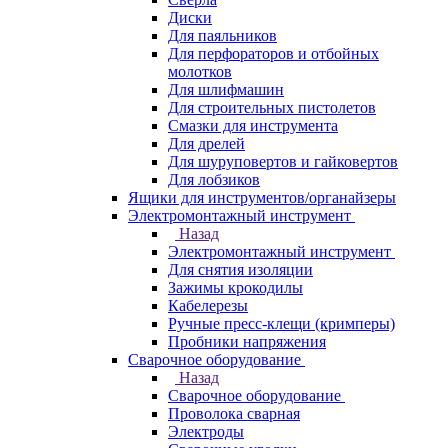
Диски
Для паяльников
Для перфораторов и отбойных
молотков
Для шлифмашин
Для строительных пистолетов
Смазки для инструмента
Для дрелей
Для шуруповертов и гайковертов
Для лобзиков
Ящики для инструментов/органайзеры
Электромонтажный инструмент
Назад
Электромонтажный инструмент
Для снятия изоляции
Зажимы крокодилы
Кабелерезы
Ручные пресс-клещи (кримперы)
Пробники напряжения
Сварочное оборудование
Назад
Сварочное оборудование
Проволока сварная
Электроды