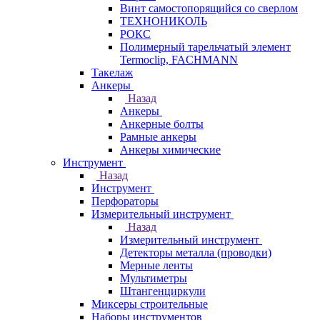
Винт самостопорящийся со сверлом
ТЕХНОНИКОЛЬ
РОКС
Полимерный тарельчатый элемент
Termoclip, FACHMANN
Такелаж
Анкеры
Назад
Анкеры
Анкерные болты
Рамные анкеры
Анкеры химические
Инструмент
Назад
Инструмент
Перфораторы
Измерительный инструмент
Назад
Измерительный инструмент
Детекторы металла (проводки)
Мерные ленты
Мультиметры
Штангенциркули
Миксеры строительные
Наборы инструментов