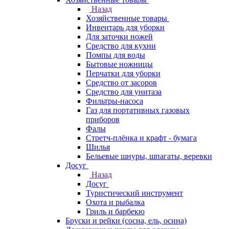
Назад
Хозяйственные товары
Инвентарь для уборки
Для заточки ножей
Средство для кухни
Помпы для воды
Бытовые ножницы
Перчатки для уборки
Средство от засоров
Средство для унитаза
Фильтры-насоса
Газ для портативных газовых
приборов
Фалы
Стретч-плёнка и крафт - бумага
Шилья
Бельевые шнуры, шпагаты, веревки
Досуг
Назад
Досуг
Туристический инструмент
Охота и рыбалка
Гриль и барбекю
Бруски и рейки (сосна, ель, осина)