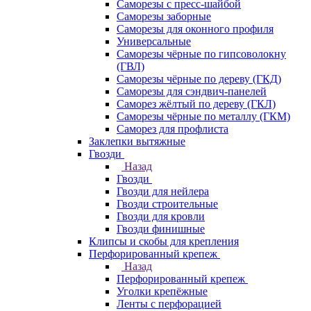
Саморезы с пресс-шайбой
Саморезы заборные
Саморезы для оконного профиля
Универсальные
Саморезы чёрные по гипсоволокну
(ГВЛ)
Саморезы чёрные по дереву (ГКД)
Саморезы для сэндвич-панелей
Саморез жёлтый по дереву (ГКЛ)
Саморезы чёрные по металлу (ГКМ)
Саморез для профлиста
Заклепки вытяжные
Гвозди
Назад
Гвозди
Гвозди для нейлера
Гвозди строительные
Гвозди для кровли
Гвозди финишные
Клипсы и скобы для крепления
Перфорированный крепеж
Назад
Перфорированный крепеж
Уголки крепёжные
Ленты с перфорацией