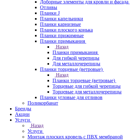
Доборные элементы для кровли и фасада
Отливы
Планки J
Планки капельники
Планки карнизные
Планки плоского конька
Планки прижимные
Планки примыкания
Назад
Планки примыкания
Для гибкой черепицы
Для металлочерепицы
Планки торцевые (ветровые)
Назад
Планки торцевые (ветровые)
Торцевые для гибкой черепицы
Торцевые для металлочерепицы
Планки угловые для отливов
Поликорбанат
Бренды
Акции
Услуги
Назад
Услуги
Монтаж плоских кровель с ПВХ мембраной