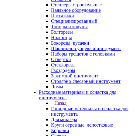
Степлеры строительные
Паяльное оборудование
Пассатижи
Специализированный
Топоры и колуны
Болторезы
Ножницы
Бокорезы, кусачки
Шарнирно-губцевый инструмент
Наборы трещоток с головками
Отвёртки
Стеклорезы
Гвоздодёры
Зажимной инструмент
Столярно-слесарный инструмент
Ломы
Расходные материалы и оснастка для
инструмента
Назад
Расходные материалы и оснастка для
инструмента
Для миксера
Круги отрезные, лепестковые
Коронки
Сверла