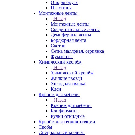
Опоры бруса
Пластины
Монтажные ленты
Назад
Монтажные ленты
Соединительные ленты
Демпферные ленты
Бордюрная лента
Скотчи
Сетка малярная, серпянка
Фумленты
Химический крепёж
Назад
Химический крепёж
Жидкие гвозди
Холодная сварка
Клеи
Крепёж для мебели
Назад
Крепёж для мебели
Конфирматы
Ручки откидные
Крепёж для теплоизоляции
Скобы
Специальный крепеж