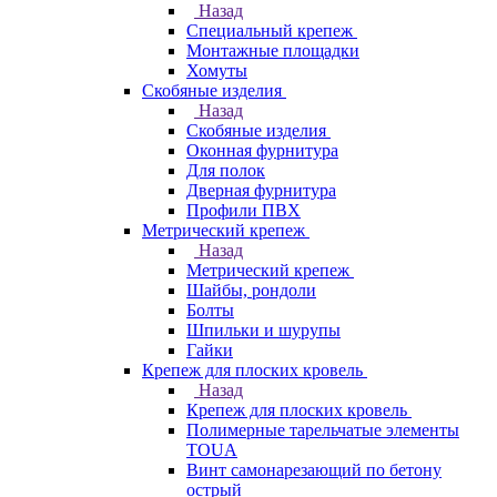
Назад
Специальный крепеж
Монтажные площадки
Хомуты
Скобяные изделия
Назад
Скобяные изделия
Оконная фурнитура
Для полок
Дверная фурнитура
Профили ПВХ
Метрический крепеж
Назад
Метрический крепеж
Шайбы, рондоли
Болты
Шпильки и шурупы
Гайки
Крепеж для плоских кровель
Назад
Крепеж для плоских кровель
Полимерные тарельчатые элементы
TOUA
Винт самонарезающий по бетону
острый