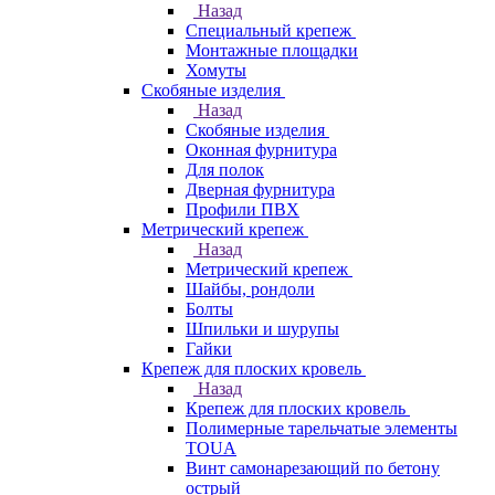
Назад
Специальный крепеж
Монтажные площадки
Хомуты
Скобяные изделия
Назад
Скобяные изделия
Оконная фурнитура
Для полок
Дверная фурнитура
Профили ПВХ
Метрический крепеж
Назад
Метрический крепеж
Шайбы, рондоли
Болты
Шпильки и шурупы
Гайки
Крепеж для плоских кровель
Назад
Крепеж для плоских кровель
Полимерные тарельчатые элементы
TOUA
Винт самонарезающий по бетону
острый