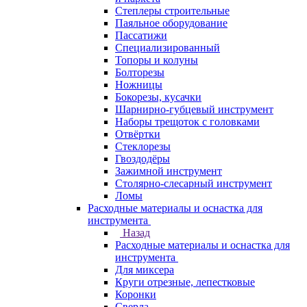
Степлеры строительные
Паяльное оборудование
Пассатижи
Специализированный
Топоры и колуны
Болторезы
Ножницы
Бокорезы, кусачки
Шарнирно-губцевый инструмент
Наборы трещоток с головками
Отвёртки
Стеклорезы
Гвоздодёры
Зажимной инструмент
Столярно-слесарный инструмент
Ломы
Расходные материалы и оснастка для
инструмента
Назад
Расходные материалы и оснастка для
инструмента
Для миксера
Круги отрезные, лепестковые
Коронки
Сверла