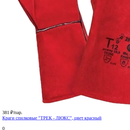
381 ₽/
пар.
Краги спилковые "ТРЕК - ЛЮКС", цвет красный
0