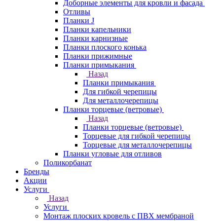
Доборные элементы для кровли и фасада
Отливы
Планки J
Планки капельники
Планки карнизные
Планки плоского конька
Планки прижимные
Планки примыкания
Назад
Планки примыкания
Для гибкой черепицы
Для металлочерепицы
Планки торцевые (ветровые)
Назад
Планки торцевые (ветровые)
Торцевые для гибкой черепицы
Торцевые для металлочерепицы
Планки угловые для отливов
Поликорбанат
Бренды
Акции
Услуги
Назад
Услуги
Монтаж плоских кровель с ПВХ мембраной