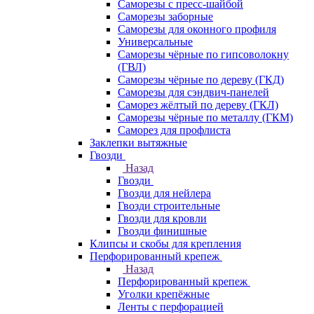
Саморезы с пресс-шайбой
Саморезы заборные
Саморезы для оконного профиля
Универсальные
Саморезы чёрные по гипсоволокну
(ГВЛ)
Саморезы чёрные по дереву (ГКД)
Саморезы для сэндвич-панелей
Саморез жёлтый по дереву (ГКЛ)
Саморезы чёрные по металлу (ГКМ)
Саморез для профлиста
Заклепки вытяжные
Гвозди
Назад
Гвозди
Гвозди для нейлера
Гвозди строительные
Гвозди для кровли
Гвозди финишные
Клипсы и скобы для крепления
Перфорированный крепеж
Назад
Перфорированный крепеж
Уголки крепёжные
Ленты с перфорацией