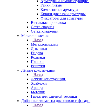
Арматура и комплектующие
Гайки литые
Композитная арматура
Крюки для вязки арматуры
Фиксаторы для арматуры
Вязальная проволока
Сетка сварная
Сетка кладочная
Металлоизделия
Назад
Металлоизделия
Дымники
Ендова
Колпаки
Планки
Решётки
Лёгкие конструкции
Назад
Лёгкие конструкции
Хозблоки
Аренда
Бытовки
Гараж для уличной техники
Доборные элементы для кровли и фасада
Назад