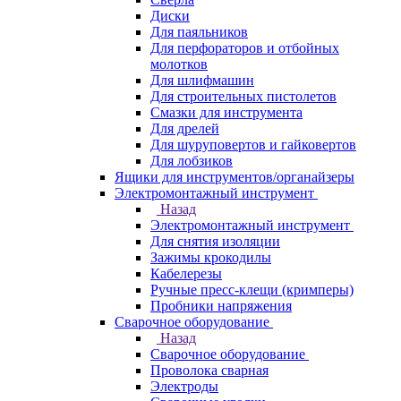
Диски
Для паяльников
Для перфораторов и отбойных
молотков
Для шлифмашин
Для строительных пистолетов
Смазки для инструмента
Для дрелей
Для шуруповертов и гайковертов
Для лобзиков
Ящики для инструментов/органайзеры
Электромонтажный инструмент
Назад
Электромонтажный инструмент
Для снятия изоляции
Зажимы крокодилы
Кабелерезы
Ручные пресс-клещи (кримперы)
Пробники напряжения
Сварочное оборудование
Назад
Сварочное оборудование
Проволока сварная
Электроды