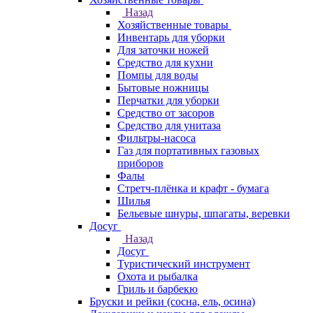
Назад
Хозяйственные товары
Инвентарь для уборки
Для заточки ножей
Средство для кухни
Помпы для воды
Бытовые ножницы
Перчатки для уборки
Средство от засоров
Средство для унитаза
Фильтры-насоса
Газ для портативных газовых
приборов
Фалы
Стретч-плёнка и крафт - бумага
Шилья
Бельевые шнуры, шпагаты, веревки
Досуг
Назад
Досуг
Туристический инструмент
Охота и рыбалка
Гриль и барбекю
Бруски и рейки (сосна, ель, осина)