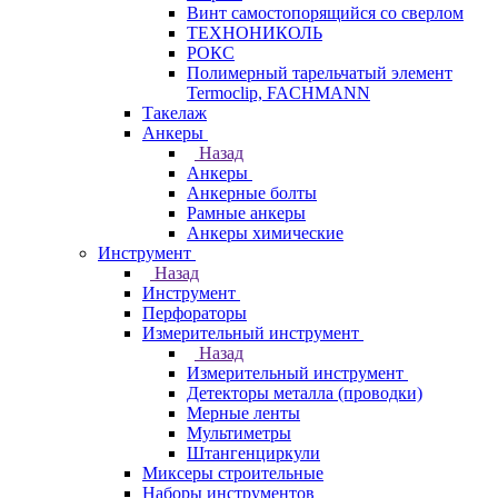
Винт самостопорящийся со сверлом
ТЕХНОНИКОЛЬ
РОКС
Полимерный тарельчатый элемент
Termoclip, FACHMANN
Такелаж
Анкеры
Назад
Анкеры
Анкерные болты
Рамные анкеры
Анкеры химические
Инструмент
Назад
Инструмент
Перфораторы
Измерительный инструмент
Назад
Измерительный инструмент
Детекторы металла (проводки)
Мерные ленты
Мультиметры
Штангенциркули
Миксеры строительные
Наборы инструментов