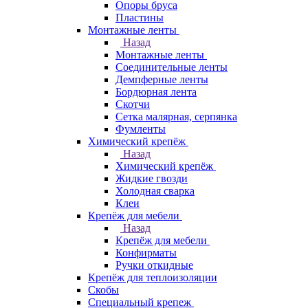
Опоры бруса
Пластины
Монтажные ленты
Назад
Монтажные ленты
Соединительные ленты
Демпферные ленты
Бордюрная лента
Скотчи
Сетка малярная, серпянка
Фумленты
Химический крепёж
Назад
Химический крепёж
Жидкие гвозди
Холодная сварка
Клеи
Крепёж для мебели
Назад
Крепёж для мебели
Конфирматы
Ручки откидные
Крепёж для теплоизоляции
Скобы
Специальный крепеж