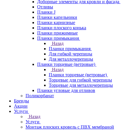
Доборные элементы для кровли и фасада
Отливы
Планки J
Планки капельники
Планки карнизные
Планки плоского конька
Планки прижимные
Планки примыкания
Назад
Планки примыкания
Для гибкой черепицы
Для металлочерепицы
Планки торцевые (ветровые)
Назад
Планки торцевые (ветровые)
Торцевые для гибкой черепицы
Торцевые для металлочерепицы
Планки угловые для отливов
Поликорбанат
Бренды
Акции
Услуги
Назад
Услуги
Монтаж плоских кровель с ПВХ мембраной