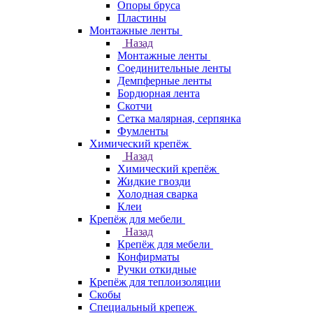
Опоры бруса
Пластины
Монтажные ленты
Назад
Монтажные ленты
Соединительные ленты
Демпферные ленты
Бордюрная лента
Скотчи
Сетка малярная, серпянка
Фумленты
Химический крепёж
Назад
Химический крепёж
Жидкие гвозди
Холодная сварка
Клеи
Крепёж для мебели
Назад
Крепёж для мебели
Конфирматы
Ручки откидные
Крепёж для теплоизоляции
Скобы
Специальный крепеж