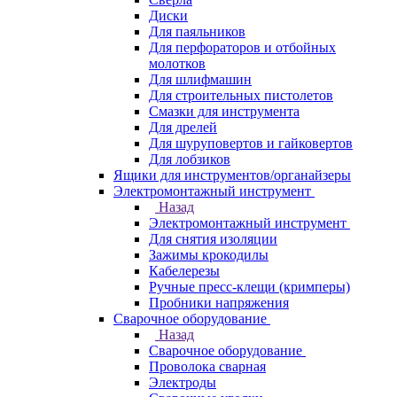
Диски
Для паяльников
Для перфораторов и отбойных
молотков
Для шлифмашин
Для строительных пистолетов
Смазки для инструмента
Для дрелей
Для шуруповертов и гайковертов
Для лобзиков
Ящики для инструментов/органайзеры
Электромонтажный инструмент
Назад
Электромонтажный инструмент
Для снятия изоляции
Зажимы крокодилы
Кабелерезы
Ручные пресс-клещи (кримперы)
Пробники напряжения
Сварочное оборудование
Назад
Сварочное оборудование
Проволока сварная
Электроды