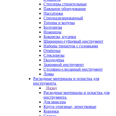
Степлеры строительные
Паяльное оборудование
Пассатижи
Специализированный
Топоры и колуны
Болторезы
Ножницы
Бокорезы, кусачки
Шарнирно-губцевый инструмент
Наборы трещоток с головками
Отвёртки
Стеклорезы
Гвоздодёры
Зажимной инструмент
Столярно-слесарный инструмент
Ломы
Расходные материалы и оснастка для
инструмента
Назад
Расходные материалы и оснастка для
инструмента
Для миксера
Круги отрезные, лепестковые
Коронки
Сверла