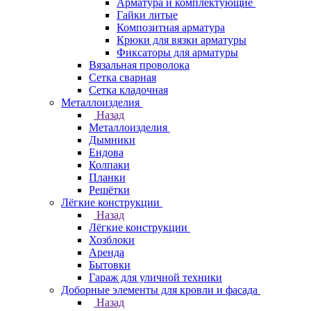
Арматура и комплектующие
Гайки литые
Композитная арматура
Крюки для вязки арматуры
Фиксаторы для арматуры
Вязальная проволока
Сетка сварная
Сетка кладочная
Металлоизделия
Назад
Металлоизделия
Дымники
Ендова
Колпаки
Планки
Решётки
Лёгкие конструкции
Назад
Лёгкие конструкции
Хозблоки
Аренда
Бытовки
Гараж для уличной техники
Доборные элементы для кровли и фасада
Назад