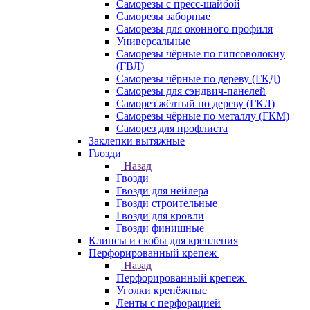
Саморезы с пресс-шайбой
Саморезы заборные
Саморезы для оконного профиля
Универсальные
Саморезы чёрные по гипсоволокну
(ГВЛ)
Саморезы чёрные по дереву (ГКД)
Саморезы для сэндвич-панелей
Саморез жёлтый по дереву (ГКЛ)
Саморезы чёрные по металлу (ГКМ)
Саморез для профлиста
Заклепки вытяжные
Гвозди
Назад
Гвозди
Гвозди для нейлера
Гвозди строительные
Гвозди для кровли
Гвозди финишные
Клипсы и скобы для крепления
Перфорированный крепеж
Назад
Перфорированный крепеж
Уголки крепёжные
Ленты с перфорацией