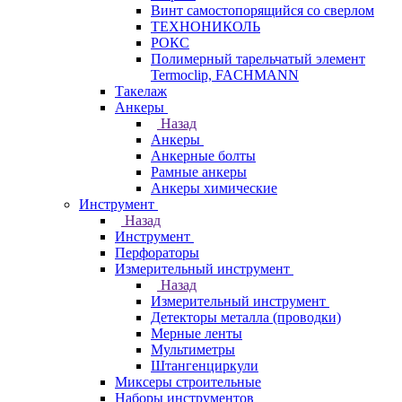
Винт самостопорящийся со сверлом
ТЕХНОНИКОЛЬ
РОКС
Полимерный тарельчатый элемент
Termoclip, FACHMANN
Такелаж
Анкеры
Назад
Анкеры
Анкерные болты
Рамные анкеры
Анкеры химические
Инструмент
Назад
Инструмент
Перфораторы
Измерительный инструмент
Назад
Измерительный инструмент
Детекторы металла (проводки)
Мерные ленты
Мультиметры
Штангенциркули
Миксеры строительные
Наборы инструментов