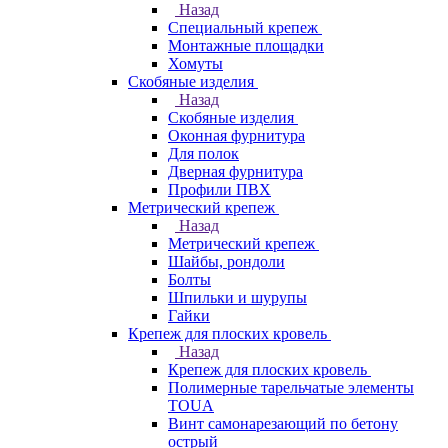
Назад
Специальный крепеж
Монтажные площадки
Хомуты
Скобяные изделия
Назад
Скобяные изделия
Оконная фурнитура
Для полок
Дверная фурнитура
Профили ПВХ
Метрический крепеж
Назад
Метрический крепеж
Шайбы, рондоли
Болты
Шпильки и шурупы
Гайки
Крепеж для плоских кровель
Назад
Крепеж для плоских кровель
Полимерные тарельчатые элементы
TOUA
Винт самонарезающий по бетону
острый