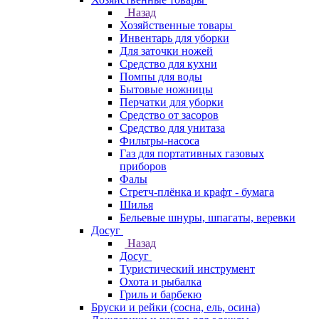
Назад
Хозяйственные товары
Инвентарь для уборки
Для заточки ножей
Средство для кухни
Помпы для воды
Бытовые ножницы
Перчатки для уборки
Средство от засоров
Средство для унитаза
Фильтры-насоса
Газ для портативных газовых
приборов
Фалы
Стретч-плёнка и крафт - бумага
Шилья
Бельевые шнуры, шпагаты, веревки
Досуг
Назад
Досуг
Туристический инструмент
Охота и рыбалка
Гриль и барбекю
Бруски и рейки (сосна, ель, осина)